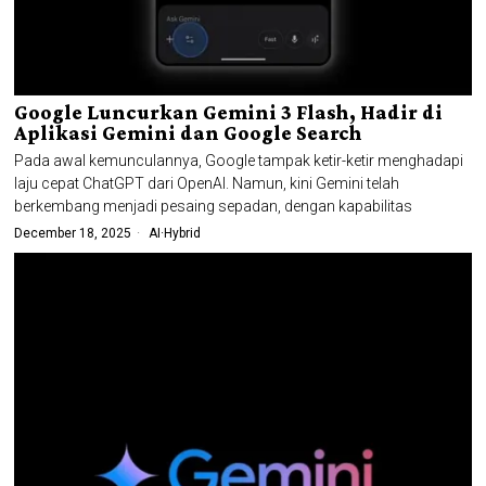
Google Luncurkan Gemini 3 Flash, Hadir di
Aplikasi Gemini dan Google Search
Pada awal kemunculannya, Google tampak ketir-ketir menghadapi
laju cepat ChatGPT dari OpenAI. Namun, kini Gemini telah
berkembang menjadi pesaing sepadan, dengan kapabilitas
December 18, 2025
AI
·
Hybrid