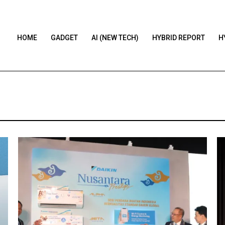
HOME
GADGET
AI (NEW TECH)
HYBRID REPORT
H