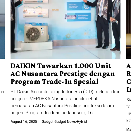
DAIKIN Tawarkan 1.000 Unit
A
AC Nusantara Prestige dengan
R
Program Trade-In Spesial
C
I
an
PT Daikin Airconditioning Indonesia (DID) meluncurkan
program MERDEKA Nusantara untuk debut
Xi
pemasaran AC Nusantara Prestige produksi dalam
te
negeri. Program trade-in berlangsung 16
In
k
August 16, 2025
Gadget
·
Gadget News
·
Hybrid
Ma