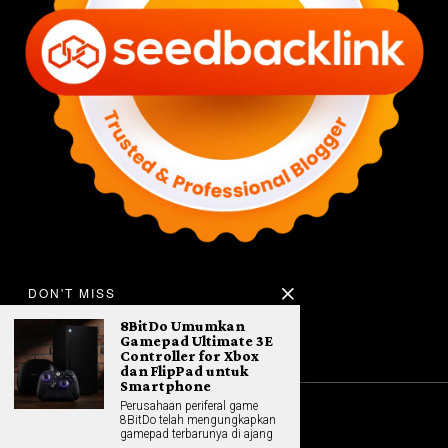
DON'T MISS
8BitDo Umumkan
Gamepad Ultimate 3E
Controller for Xbox
dan FlipPad untuk
Smartphone
Perusahaan periferal game
8BitDo telah mengungkapkan
©
2026
All rights reserved. Hybrid.co.id
gamepad terbarunya di ajang