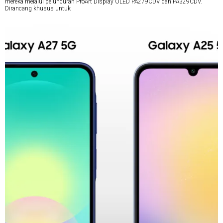
mereka melalui peluncuran ProArt Display OLED PA279CDV dan PA329CDV.
Dirancang khusus untuk