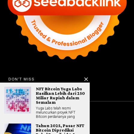
DON'T MISS
NFT Bitcoin Yuga Labs
Hasilkan Lebih dari 250
Miliar Rupiah dalam
Semalam
Yuga Labs telah resmi
meluncurkan proyek NFT
©
2026
All rights reserved. Hybrid.co.id
Bitcoin perdananya yang
Tahun 2025, Pasar NFT
Bitcoin Diprediksi