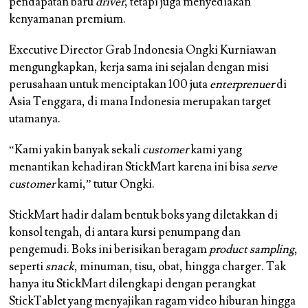
pendapatan baru
driver
, tetapi juga menyediakan
kenyamanan premium.
Executive Director Grab Indonesia Ongki Kurniawan
mengungkapkan, kerja sama ini sejalan dengan misi
perusahaan untuk menciptakan 100 juta
enterprenuer
di
Asia Tenggara, di mana Indonesia merupakan target
utamanya.
“Kami yakin banyak sekali
customer
kami yang
menantikan kehadiran StickMart karena ini bisa
serve
customer
kami,” tutur Ongki.
StickMart hadir dalam bentuk boks yang diletakkan di
konsol tengah, di antara kursi penumpang dan
pengemudi. Boks ini berisikan beragam
product sampling
,
seperti
snack
, minuman, tisu, obat, hingga charger. Tak
hanya itu StickMart dilengkapi dengan perangkat
StickTablet yang menyajikan ragam video hiburan hingga