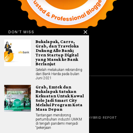
DON'T MISS
Bukalapak, Carro,
Grab, dan Traveloka
Dukung Allo Bank;
Tren Startup Digital
yang Masuk ke Bank
Berlanjut
Setelah melakukan rebranding
dari Bank Harda pada bulan
Juni 2021
Grab, Emtek dan
©
2026
All rights reserved. Hybrid.co.id
Bukalapak Satukan
Kekuatan Untuk Kawal
Solo Jadi Smart City
Melalui Program Kota
Masa Depan
GADGET
Tantangan mendorong
HOME
REVIEW
GAME NEWS
AI (NEW TECH)
HYBRID REPORT
pertumbuhan industri UMKM
HYBRID LIFESTYLE
ABOUT
di tengah pandemi menjadi
HOME APPLIANCES
CONTACT
“pekerjaan