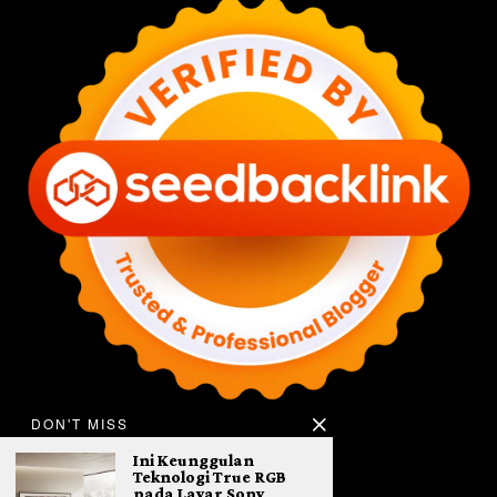
DON'T MISS
Ini Keunggulan
Teknologi True RGB
pada Layar Sony