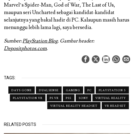
Marvel’s Spider-Man, God of War, The Last of Us,
maupun seri Uncharted sebagai kandidat-kandidat
selanjutnya yang bakal hadir di PC. Kalaupun masih harus
menunggu lebih lama lagi, saya bersedia.
Sumber:
PlayStation Blog
. Gambar header:
Depositphotos.com
.
TAGS:
DAYS GONE
DUALSENSE
GAMING
PC
PLAYSTATION 5
PLAYSTATION VR
PS VR
PS5
SONY
VIRTUAL REALITY
VIRTUAL REALITY HEADSET
VR HEADSET
RELATED POSTS