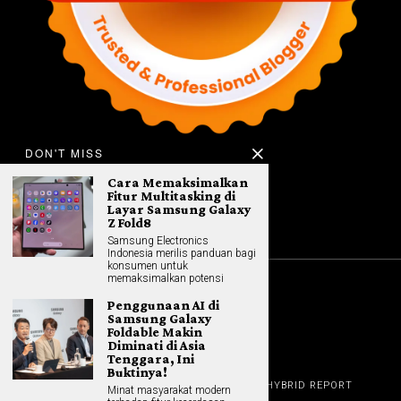
DON'T MISS
Cara Memaksimalkan
Fitur Multitasking di
Layar Samsung Galaxy
Z Fold8
Samsung Electronics
Indonesia merilis panduan bagi
konsumen untuk
memaksimalkan potensi
©
2026
All rights reserved. Hybrid.co.id
Penggunaan AI di
Samsung Galaxy
Foldable Makin
Diminati di Asia
Tenggara, Ini
GADGET
Buktinya!
HOME
REVIEW
GAME NEWS
AI (NEW TECH)
HYBRID REPORT
Minat masyarakat modern
HYBRID LIFESTYLE
ABOUT