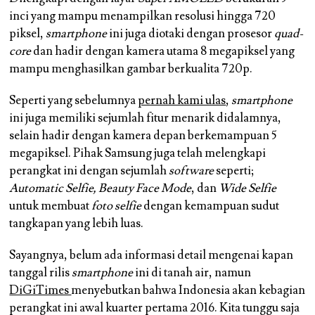
inci yang mampu menampilkan resolusi hingga 720
piksel,
smartphone
ini juga diotaki dengan prosesor
quad-
core
dan hadir dengan kamera utama 8 megapiksel yang
mampu menghasilkan gambar berkualita 720p.
Seperti yang sebelumnya
pernah kami ulas
,
smartphone
ini juga memiliki sejumlah fitur menarik didalamnya,
selain hadir dengan kamera depan berkemampuan 5
megapiksel. Pihak Samsung juga telah melengkapi
perangkat ini dengan sejumlah
software
seperti;
Automatic Selfie, Beauty Face Mode
, dan
Wide Selfie
untuk membuat
foto selfie
dengan kemampuan sudut
tangkapan yang lebih luas.
Sayangnya, belum ada informasi detail mengenai kapan
tanggal rilis
smartphone
ini di tanah air, namun
DiGiTimes
menyebutkan bahwa Indonesia akan kebagian
perangkat ini awal kuarter pertama 2016. Kita tunggu saja