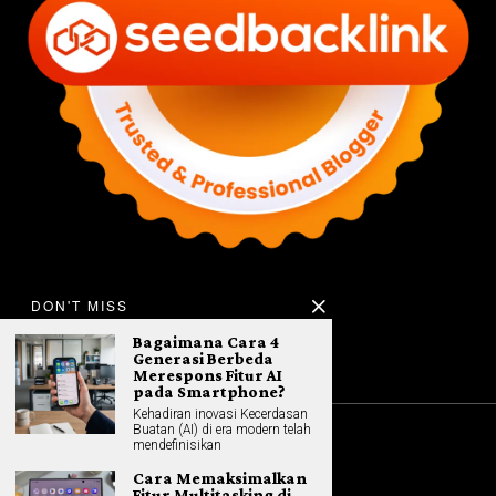
DON'T MISS
Bagaimana Cara 4
Generasi Berbeda
Merespons Fitur AI
pada Smartphone?
Kehadiran inovasi Kecerdasan
Buatan (AI) di era modern telah
mendefinisikan
©
2026
All rights reserved. Hybrid.co.id
Cara Memaksimalkan
Fitur Multitasking di