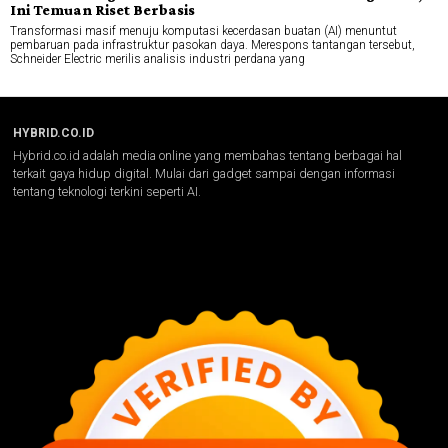
Ini Temuan Riset Berbasis
Transformasi masif menuju komputasi kecerdasan buatan (AI) menuntut
pembaruan pada infrastruktur pasokan daya. Merespons tantangan tersebut,
Schneider Electric merilis analisis industri perdana yang
HYBRID.CO.ID
Hybrid.co.id adalah media online yang membahas tentang berbagai hal
terkait gaya hidup digital. Mulai dari gadget sampai dengan informasi
tentang teknologi terkini seperti AI.