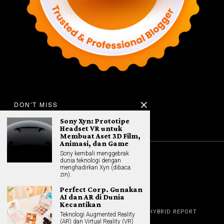
DON'T MISS
Sony Xyn: Prototipe
Headset VR untuk
Membuat Aset 3D Film,
Animasi, dan Game
Sony kembali menggebrak
dunia teknologi dengan
©
2026
All rights reserved. Hybrid.co.id
menghadirkan Xyn (dibaca:
zin).
Perfect Corp. Gunakan
AI dan AR di Dunia
Kecantikan
GADGET
HOME
REVIEW
GAME NEWS
AI (NEW TECH)
HYBRID REPORT
Teknologi Augmented Reality
HYBRID LIFESTYLE
ABOUT
(AR) dan Virtual Reality (VR)