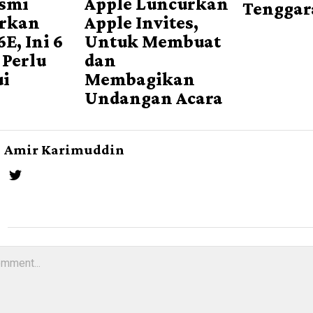
esmi
Apple Luncurkan
Tenggar
rkan
Apple Invites,
E, Ini 6
Untuk Membuat
 Perlu
dan
ui
Membagikan
Undangan Acara
Amir Karimuddin