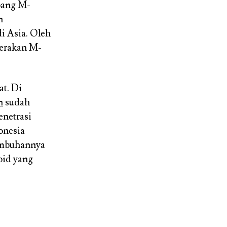
bang M-
n
i Asia. Oleh
gerakan M-
t. Di
n
sudah
enetrasi
onesia
tumbuhannya
oid yang