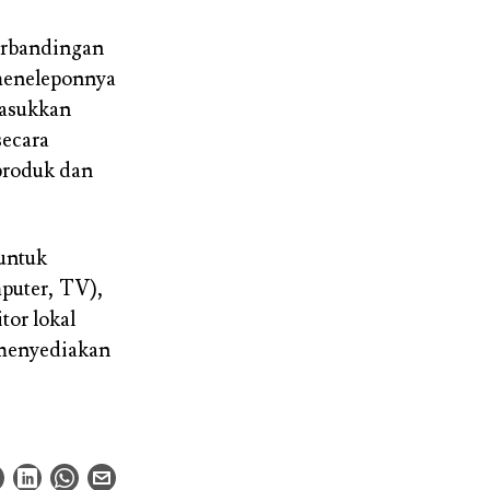
perbandingan
 meneleponnya
masukkan
secara
 produk dan
untuk
puter, TV),
tor lokal
 menyediakan