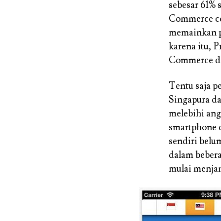
sebesar 61% 
Commerce ce
memainkan p
karena itu, 
Commerce den
Tentu saja 
Singapura da
melebihi ang
smartphone d
sendiri belu
dalam bebera
mulai menjan