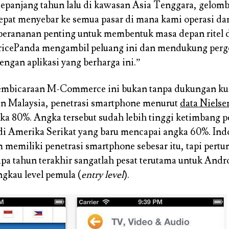
sepanjang tahun lalu di kawasan Asia Tenggara, gelom
pat menyebar ke semua pasar di mana kami operasi da
erananan penting untuk membentuk masa depan ritel d
PricePanda mengambil peluang ini dan mendukung per
gan aplikasi yang berharga ini.”
pembicaraan M-Commerce ini bukan tanpa dukungan kua
n Malaysia, penetrasi smartphone menurut
data Nielse
ka 80%. Angka tersebut sudah lebih tinggi ketimbang p
i Amerika Serikat yang baru mencapai angka 60%. Ind
m memiliki penetrasi smartphone sebesar itu, tapi per
pa tahun terakhir sangatlah pesat terutama untuk Andr
gkau level pemula (
entry level
).