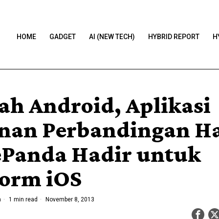
HOME
GADGET
AI (NEW TECH)
HYBRID REPORT
H
lah Android, Aplikasi
nan Perbandingan H
ePanda Hadir untuk
form iOS
n
1 min read
November 8, 2013