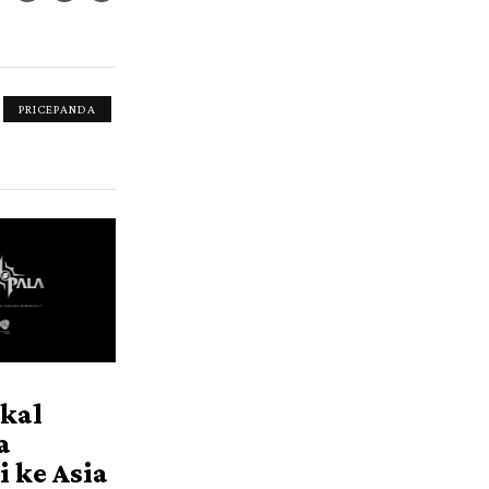
PRICEPANDA
kal
a
 ke Asia