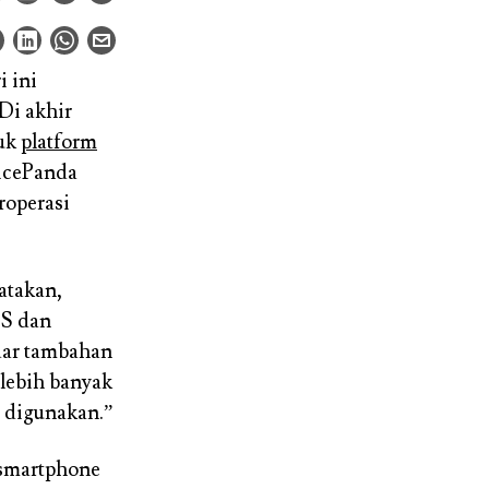
i ini
 Di akhir
tuk
platform
ricePanda
roperasi
atakan,
OS dan
dar tambahan
lebih banyak
h digunakan.”
 smartphone