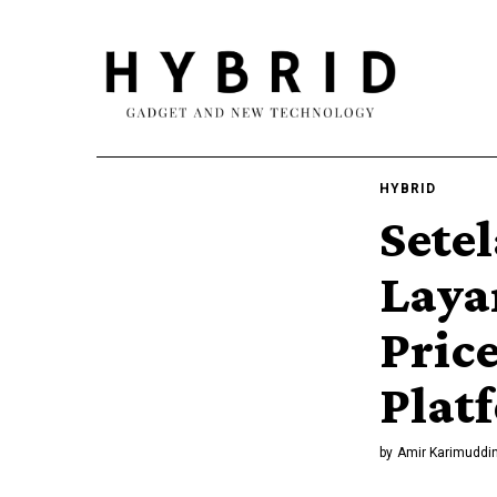
HYBRID
Sete
Laya
Pric
Plat
by
Amir Karimuddi