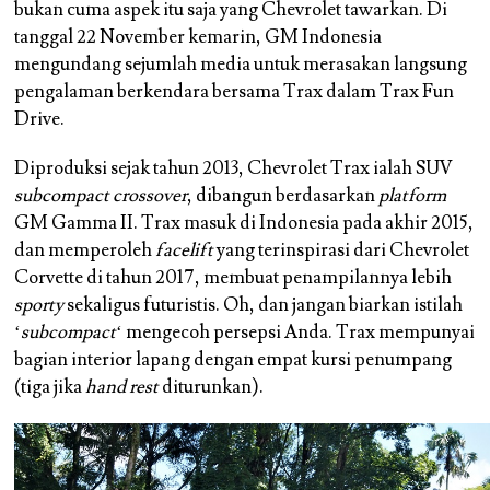
bukan cuma aspek itu saja yang Chevrolet tawarkan. Di
tanggal 22 November kemarin, GM Indonesia
mengundang sejumlah media untuk merasakan langsung
pengalaman berkendara bersama Trax dalam Trax Fun
Drive.
Diproduksi sejak tahun 2013, Chevrolet Trax ialah SUV
subcompact crossover
, dibangun berdasarkan
platform
GM Gamma II. Trax masuk di Indonesia pada akhir 2015,
dan memperoleh
facelift
yang terinspirasi dari Chevrolet
Corvette di tahun 2017, membuat penampilannya lebih
sporty
sekaligus futuristis. Oh, dan jangan biarkan istilah
‘
subcompact
‘ mengecoh persepsi Anda. Trax mempunyai
bagian interior lapang dengan empat kursi penumpang
(tiga jika
hand rest
diturunkan).