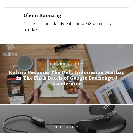
Glenn Kaonang
Gamers, proud daddy, entering web3 with critical
mindset.
PREVIOUS STORY
Kulina Becomes The Only Indonesian Startup
in The Fifth Batch of Google Launchpad
Accelerator
NEXT STORY