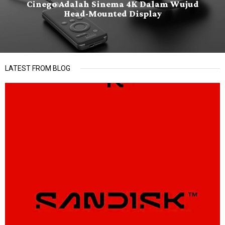
Cinego Adalah Sinema 4K Dalam Wujud
Head-Mounted Display
LATEST FROM BLOG