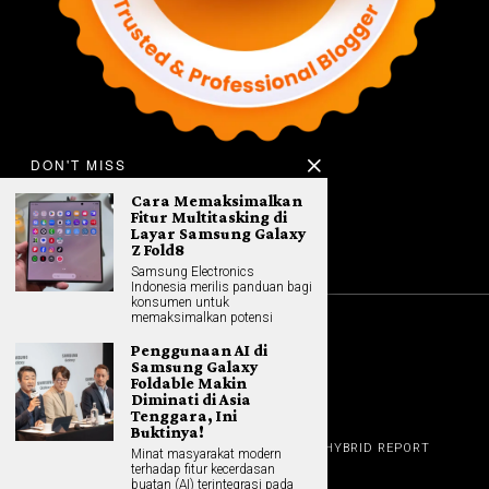
DON'T MISS
Cara Memaksimalkan
Fitur Multitasking di
Layar Samsung Galaxy
Z Fold8
Samsung Electronics
Indonesia merilis panduan bagi
konsumen untuk
memaksimalkan potensi
©
2026
All rights reserved. Hybrid.co.id
Penggunaan AI di
Samsung Galaxy
Foldable Makin
Diminati di Asia
Tenggara, Ini
GADGET
Buktinya!
HOME
REVIEW
GAME NEWS
AI (NEW TECH)
HYBRID REPORT
Minat masyarakat modern
HYBRID LIFESTYLE
ABOUT
terhadap fitur kecerdasan
HOME APPLIANCES
CONTACT
buatan (AI) terintegrasi pada