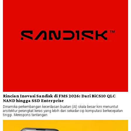
Rincian Inovasi Sandisk di FMS 2026: Dari BiCS10 QLC
NAND hingga SSD Enterprise
Dinamika perkembangan kecerdasan buatan (AI) skala besar kini menuntut
arsitektur perangkat keras yang lebih dari sekadar cip komputasi berkecepatan
tinggi. Merespons tantangan