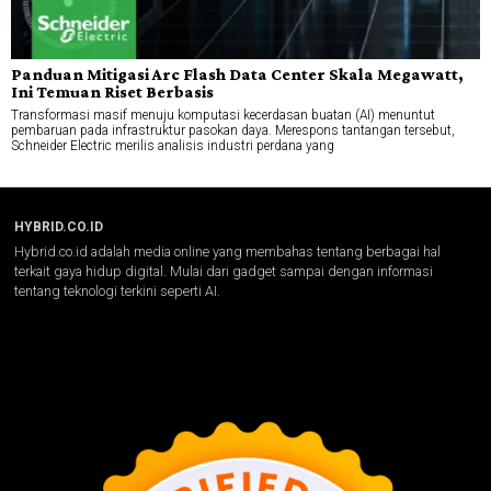
Panduan Mitigasi Arc Flash Data Center Skala Megawatt,
Ini Temuan Riset Berbasis
Transformasi masif menuju komputasi kecerdasan buatan (AI) menuntut
pembaruan pada infrastruktur pasokan daya. Merespons tantangan tersebut,
Schneider Electric merilis analisis industri perdana yang
HYBRID.CO.ID
Hybrid.co.id adalah media online yang membahas tentang berbagai hal
terkait gaya hidup digital. Mulai dari gadget sampai dengan informasi
tentang teknologi terkini seperti AI.