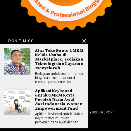
DON'T MISS
Atur Toko Bantu UMKM
Kelola Usaha di
Marketplace, Sediakan
Teknologi dan Layanan
Menyeluruh
Bertujuan untuk meminimalisir
biaya saat memasarkan dan
menjual produk mereka,
©
2026
All rights reserved. Hybrid.co.id
Aplikasi Keyboard
untuk UMKM Keyta
Peroleh Dana Awal
dari Indonesia Women
GADGET
Empowerment Fund
HOME
REVIEW
GAME NEWS
AI (NEW TECH)
HYBRID REPORT
Aplikasi keyboard untuk UMKM
HYBRID LIFESTYLE
ABOUT
Keyta mengumumkan
HOME APPLIANCES
CONTACT
perolehan dana awal dengan