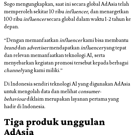
Sogo mengungkapkan, saat ini secara global AdAsia telah
memperoleh sekitar 10 ribu
influencer
, dan menargetkan
100 ribu
influencer
secara global dalam waktu 1-2 tahun ke
depan.
“Dengan memanfaatkan
influencer
kami bisa membantu
brand
dan
advertiser
mendapatkan
influencer
yang tepat
dan relevan memanfaatkan teknologi AI, serta
menyebarkan kegiatan promosi tersebut kepada berbagai
channel
yang kami miliki.”
Di Indonesia sendiri teknologi AI yang digunakan AdAsia
untuk mengolah data dan melihat
consumer-
behaviour
diklaim merupakan layanan pertama yang
hadir di Indonesia.
Tiga produk unggulan
AdAsia