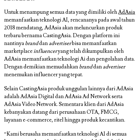
Untuk menampung semua data yang dimiliki oleh
AdAsia
memanfaatkan teknologi AI, rencananya pada awal tahun
2018 mendatang, AdAsia akan meluncurkan produk
terbaru bernama CastingAsia. Dengan platform ini
nantinya
brand
dan
advertiser
bisa memanfaatkan
marketplace
influencer
yang telah dikumpulkan oleh
AdAsia memanfaatkan teknologi Ai dan pengolahan data.
Dengan demikian memudahkan
brand
dan
advertiser
menemukan influencer yang tepat.
Selain CastingAsia produk unggulan lainnya dari AdAsia
adalah AdAsia Digital dan AdAsia Ad Network serta
AdAsia Video Network. Sementara klien dari AdAsia
kebanyakan datang dari perusahaan OTA, FMCG,
layanan e-commerce, ritel hingga produk kecantikan.
“Kami berusaha memanfaatkan teknologi AI di semua