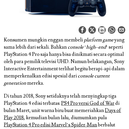
Konsumen mungkin enggan membeli
platform game
yang
sama lebih dari sekali. Bahkan
console
‘
high
–
end
‘ seperti
PlayStation 4 Pro saja hanya bisa dinikmati secara optimal
oleh para pemilik televisi UHD. Namun belakangan, Sony
Interactive Entertainment terlihat begitu berapi-api dalam
memperkenalkan edisi spesial dari
console current
generation
mereka.
Di tahun 2018, Sony setidaknya telah menyingkap tiga
PlayStation 4 edisi terbatas:
PS4 Pro versi God of War
di
bulan Maret, unit warna biru buat memeriahkan
Days of
Play 2018
, kemudian bulan lalu, diumumkan pula
PlayStation 4 Pro edisi Marvel’s Spider-Man
berbalut