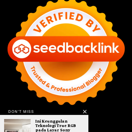
DON'T MISS
Ini Keunggulan
Teknologi True RGB
pada Layar Sony