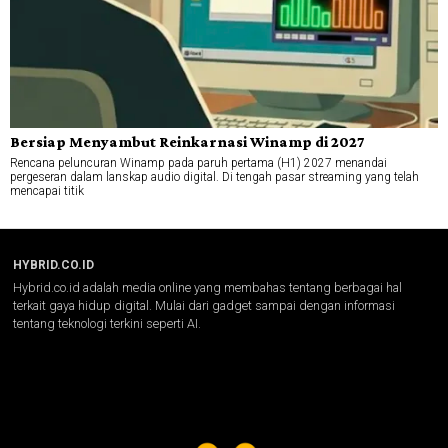
Bersiap Menyambut Reinkarnasi Winamp di 2027
Rencana peluncuran Winamp pada paruh pertama (H1) 2027 menandai
pergeseran dalam lanskap audio digital. Di tengah pasar streaming yang telah
mencapai titik
HYBRID.CO.ID
Hybrid.co.id adalah media online yang membahas tentang berbagai hal
terkait gaya hidup digital. Mulai dari gadget sampai dengan informasi
tentang teknologi terkini seperti AI.