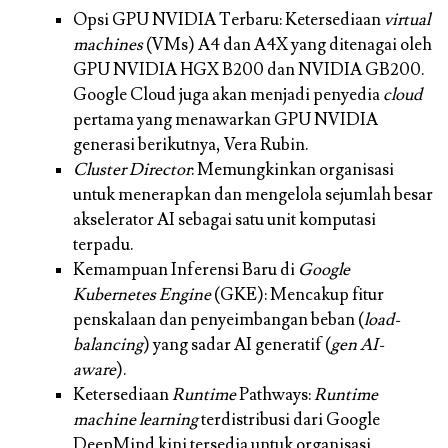
Opsi GPU NVIDIA Terbaru:
Ketersediaan
virtual
machines
(VMs) A4 dan A4X yang ditenagai oleh
GPU NVIDIA HGX B200 dan NVIDIA GB200.
Google Cloud juga akan menjadi penyedia
cloud
pertama yang menawarkan GPU NVIDIA
generasi berikutnya, Vera Rubin.
Cluster Director
:
Memungkinkan organisasi
untuk menerapkan dan mengelola sejumlah besar
akselerator AI sebagai satu unit komputasi
terpadu.
Kemampuan Inferensi Baru di
Google
Kubernetes Engine
(GKE):
Mencakup fitur
penskalaan dan penyeimbangan beban (
load-
balancing
) yang sadar AI generatif (
gen AI-
aware
).
Ketersediaan
Runtime
Pathways:
Runtime
machine learning
terdistribusi dari Google
DeepMind kini tersedia untuk organisasi.