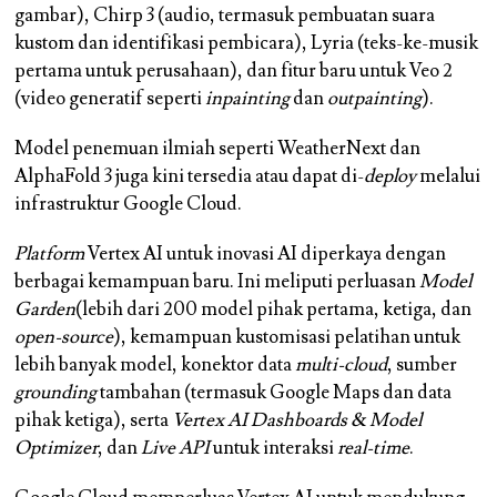
gambar), Chirp 3 (audio, termasuk pembuatan suara
kustom dan identifikasi pembicara), Lyria (teks-ke-musik
pertama untuk perusahaan), dan fitur baru untuk Veo 2
(video generatif seperti
inpainting
dan
outpainting
).
Model penemuan ilmiah seperti WeatherNext dan
AlphaFold 3 juga kini tersedia atau dapat di-
deploy
melalui
infrastruktur Google Cloud.
Platform
Vertex AI untuk inovasi AI diperkaya dengan
berbagai kemampuan baru. Ini meliputi perluasan
Model
Garden
(lebih dari 200 model pihak pertama, ketiga, dan
open-source
), kemampuan kustomisasi pelatihan untuk
lebih banyak model, konektor data
multi-cloud
, sumber
grounding
tambahan (termasuk Google Maps dan data
pihak ketiga), serta
Vertex AI Dashboards & Model
Optimizer
, dan
Live API
untuk interaksi
real-time
.