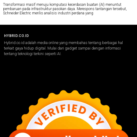
Transformasi masif menuju komputasi kecerdasan buatan (AI) menuntut
pembaruan pada infrastruktur pasokan daya. Merespons tantangan tersebut,
Schneider Electric merilis analisis industri perdana yang
HYBRID.CO.ID
Hybrid.co.id adalah media online yang membahas tentang berbagai hal
terkait gaya hidup digital. Mulai dari gadget sampai dengan informasi
tentang teknologi terkini seperti AI.