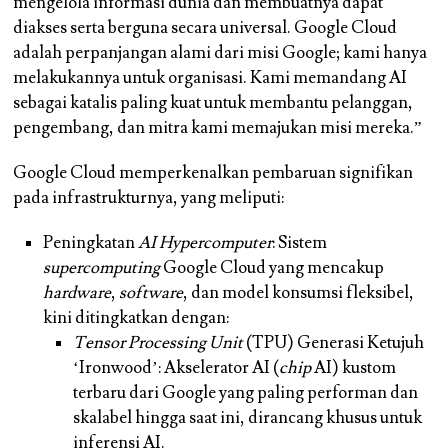
mengelola informasi dunia dan membuatnya dapat
diakses serta berguna secara universal. Google Cloud
adalah perpanjangan alami dari misi Google; kami hanya
melakukannya untuk organisasi. Kami memandang AI
sebagai katalis paling kuat untuk membantu pelanggan,
pengembang, dan mitra kami memajukan misi mereka.”
Google Cloud memperkenalkan pembaruan signifikan
pada infrastrukturnya, yang meliputi:
Peningkatan
AI Hypercomputer
:
Sistem
supercomputing
Google Cloud yang mencakup
hardware
,
software
, dan model konsumsi fleksibel,
kini ditingkatkan dengan:
Tensor Processing Unit
(TPU) Generasi Ketujuh
‘Ironwood’:
Akselerator AI (
chip
AI) kustom
terbaru dari Google yang paling performan dan
skalabel hingga saat ini, dirancang khusus untuk
inferensi AI.