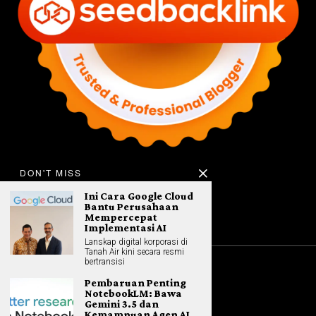
DON'T MISS
Ini Cara Google Cloud
Bantu Perusahaan
Mempercepat
Implementasi AI
Lanskap digital korporasi di
Tanah Air kini secara resmi
bertransisi
©
2026
All rights reserved. Hybrid.co.id
Pembaruan Penting
NotebookLM: Bawa
Gemini 3.5 dan
Kemampuan Agen AI