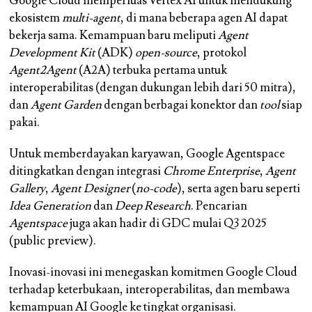
Google Cloud memperluas Vertex AI untuk mendukung
ekosistem
multi-agent
, di mana beberapa agen AI dapat
bekerja sama. Kemampuan baru meliputi
Agent
Development Kit
(ADK)
open-source
, protokol
Agent2Agent
(A2A) terbuka pertama untuk
interoperabilitas (dengan dukungan lebih dari 50 mitra),
dan
Agent Garden
dengan berbagai konektor dan
tool
siap
pakai.
Untuk memberdayakan karyawan, Google Agentspace
ditingkatkan dengan integrasi
Chrome Enterprise
,
Agent
Gallery
,
Agent Designer
(
no-code
), serta agen baru seperti
Idea Generation
dan
Deep Research
. Pencarian
Agentspace
juga akan hadir di GDC mulai Q3 2025
(public preview).
Inovasi-inovasi ini menegaskan komitmen Google Cloud
terhadap keterbukaan, interoperabilitas, dan membawa
kemampuan AI Google ke tingkat organisasi.