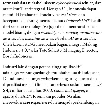
termasuk data nirkabel, sistem
cyber-physical
seluler, dan
arsitektur TI terintegrasi. Dengan 5G, Indonesia dapat
memiliki ketahanan, konektivitas
real-time
, dan
kecepatan data yang memadai untuk
industrial IoT
. Lebih
dari sekedar teknologi, 5G juga dapat mentransformasi
model bisnis, dengan
assembly-as-a-service, manufacture-
as-a-service, machine-as-a-service
dan
AI-as-a-service
.
Oleh karena itu 5G merupakan bagian integral Making
Indonesia 4.0,” jelas Toto Suharto, Managing Director,
Bosch Indonesia.
Industri lain dengan potensi tinggi aplikasi 5G
adalah
game
, yang sedang bertumbuh pesat di Indonesia.
Di Indonesia pasar
game
berkembang sangat pesat dan
diprediksi menjadi lima pasar terbesar sedunia senilai US
$ 4,3 miliar pada tahun 2030.
Game multiplayer
,
e-
sports,
dan AR/VR semakin populer. 5G akan
merevolusi
user experience
dan menjadi perkembangan