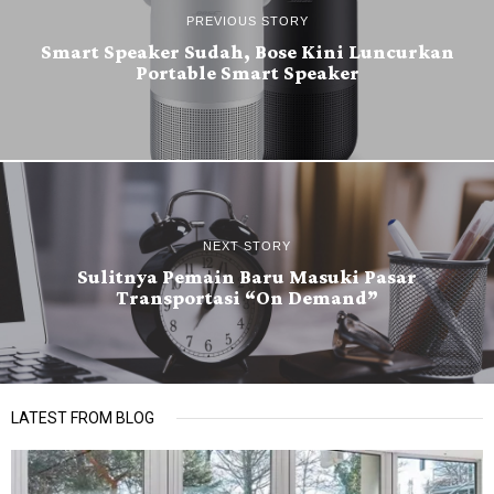
PREVIOUS STORY
Smart Speaker Sudah, Bose Kini Luncurkan
Portable Smart Speaker
NEXT STORY
Sulitnya Pemain Baru Masuki Pasar
Transportasi “On Demand”
LATEST FROM BLOG