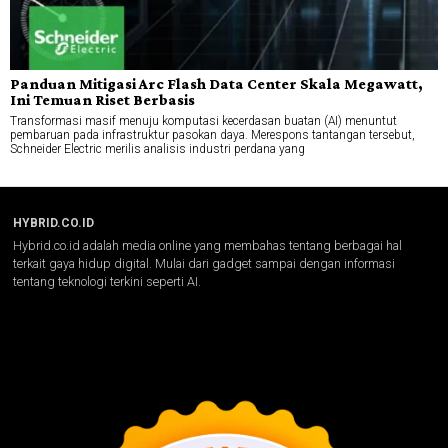
Panduan Mitigasi Arc Flash Data Center Skala Megawatt,
Ini Temuan Riset Berbasis
Transformasi masif menuju komputasi kecerdasan buatan (AI) menuntut
pembaruan pada infrastruktur pasokan daya. Merespons tantangan tersebut,
Schneider Electric merilis analisis industri perdana yang
HYBRID.CO.ID
Hybrid.co.id adalah media online yang membahas tentang berbagai hal
terkait gaya hidup digital. Mulai dari gadget sampai dengan informasi
tentang teknologi terkini seperti AI.