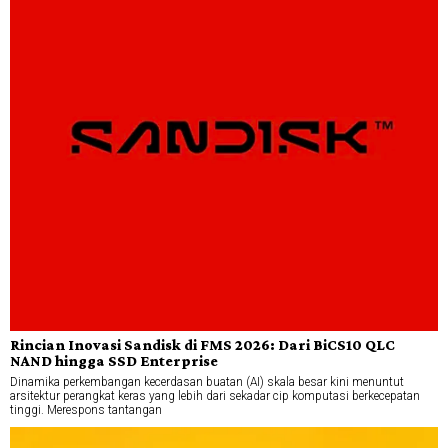
Rincian Inovasi Sandisk di FMS 2026: Dari BiCS10 QLC
NAND hingga SSD Enterprise
Dinamika perkembangan kecerdasan buatan (AI) skala besar kini menuntut
arsitektur perangkat keras yang lebih dari sekadar cip komputasi berkecepatan
tinggi. Merespons tantangan