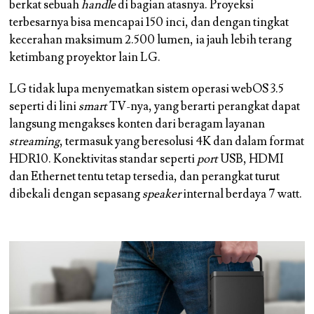
berkat sebuah
handle
di bagian atasnya. Proyeksi
terbesarnya bisa mencapai 150 inci, dan dengan tingkat
kecerahan maksimum 2.500 lumen, ia jauh lebih terang
ketimbang proyektor lain LG.
LG tidak lupa menyematkan sistem operasi webOS 3.5
seperti di lini
smart
TV-nya, yang berarti perangkat dapat
langsung mengakses konten dari beragam layanan
streaming
, termasuk yang beresolusi 4K dan dalam format
HDR10. Konektivitas standar seperti
port
USB, HDMI
dan Ethernet tentu tetap tersedia, dan perangkat turut
dibekali dengan sepasang
speaker
internal berdaya 7 watt.