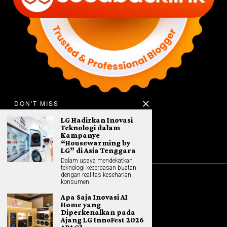
DON'T MISS
LG Hadirkan Inovasi
Teknologi dalam
Kampanye
“Housewarming by
LG” di Asia Tenggara
Dalam upaya mendekatkan
teknologi kecerdasan buatan
dengan realitas keseharian
konsumen
©
2026
All rights reserved. Hybrid.co.id
Apa Saja Inovasi AI
Home yang
Diperkenalkan pada
Ajang LG InnoFest 2026
GADGET