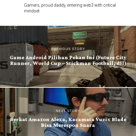
Gamers, proud daddy, entering web3 with critical
mindset.
PREVIOUS STORY
Game Android Pilihan Pekan Ini (Future City
Runner, World Cup – Stickman Football, dll)
NEXT STORY
Berkat Amazon Alexa, Kacamata Vuzix Blade
Bisa Merespon Suara