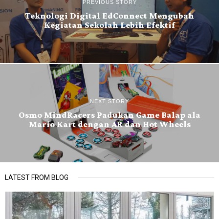
PREVIOUS STORY
Teknologi Digital EdConnect Mengubah
Kegiatan Sekolah Lebih Efektif
NEXT STORY
Osmo MindRacers Padukan Game Balap ala
Mario Kart dengan AR dan Hot Wheels
LATEST FROM BLOG