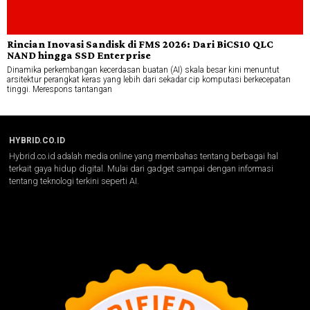
Rincian Inovasi Sandisk di FMS 2026: Dari BiCS10 QLC
NAND hingga SSD Enterprise
Dinamika perkembangan kecerdasan buatan (AI) skala besar kini menuntut
arsitektur perangkat keras yang lebih dari sekadar cip komputasi berkecepatan
tinggi. Merespons tantangan
HYBRID.CO.ID
Hybrid.co.id adalah media online yang membahas tentang berbagai hal
terkait gaya hidup digital. Mulai dari gadget sampai dengan informasi
tentang teknologi terkini seperti AI.