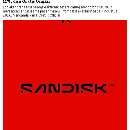
12%, dan Gratis Ongkir
Lonjakan transaksi belanja elektronik secara daring mendorong HONOR
merespons antusiasme pasar melalui Promo 8.8 eksklusif pada 7 Agustus
2026. Mengandalkan HONOR Official