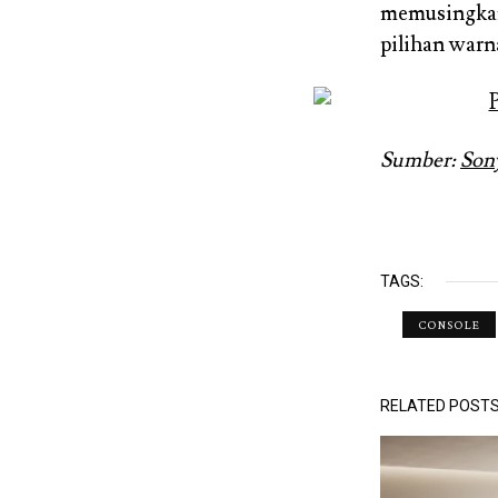
memusingkanny
pilihan warn
Sumber:
Son
TAGS:
CONSOLE
RELATED POST