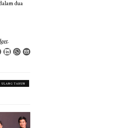
 dalam dua
get
.
ULANG TAHUN