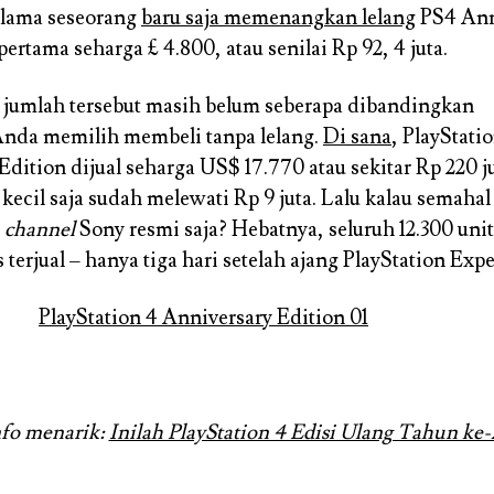
 lama seseorang
baru saja memenangkan lelang
PS4 Ann
pertama seharga £ 4.800, atau senilai Rp 92, 4 juta.
jumlah tersebut masih belum seberapa dibandingkan
Anda memilih membeli tanpa lelang.
Di sana
, PlayStati
Edition dijual seharga US$ 17.770 atau sekitar Rp 220 j
 kecil saja sudah melewati Rp 9 juta. Lalu kalau semahal
i
channel
Sony resmi saja? Hebatnya, seluruh 12.300 uni
 terjual – hanya tiga hari setelah ajang PlayStation Expe
nfo menarik:
Inilah PlayStation 4 Edisi Ulang Tahun ke