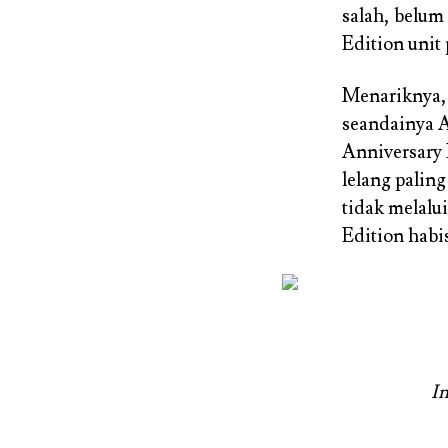
salah, belum
Edition unit 
Menariknya, 
seandainya 
Anniversary 
lelang paling
tidak melalu
Edition habis
I