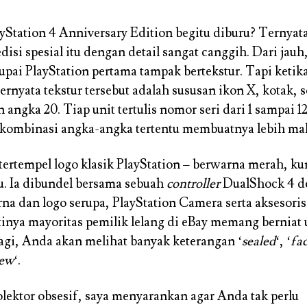
Station 4 Anniversary Edition begitu diburu? Ternyat
isi spesial itu dengan detail sangat canggih. Dari jauh
pai PlayStation pertama tampak bertekstur. Tapi ketik
ternyata tekstur tersebut adalah sususan ikon X, kotak, s
 angka 20. Tiap unit tertulis nomor seri dari 1 sampai 1
 kombinasi angka-angka tertentu membuatnya lebih mah
 tertempel logo klasik PlayStation – berwarna merah, ku
u. Ia dibundel bersama sebuah
controller
DualShock 4 d
na dan logo serupa, PlayStation Camera serta aksesoris 
tinya mayoritas pemilik lelang di eBay memang berniat
agi, Anda akan melihat banyak keterangan ‘
sealed
‘, ‘
fac
new
‘.
olektor obsesif, saya menyarankan agar Anda tak perlu