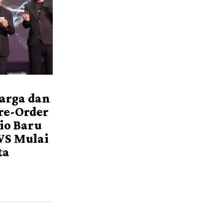
Harga dan
re-Order
io Baru
WS Mulai
ta