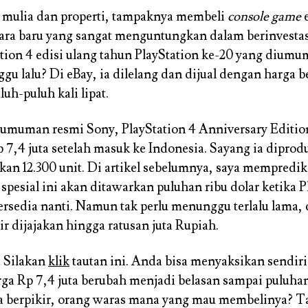
 mulia dan properti, tampaknya membeli
console game
e
ra baru yang sangat menguntungkan dalam berinvesta
ation 4 edisi ulang tahun PlayStation ke-20 yang dium
gu lalu? Di eBay, ia dilelang dan dijual dengan harga b
uh-puluh kali lipat.
umuman resmi Sony, PlayStation 4 Anniversary Editio
 7,4 juta setelah masuk ke Indonesia. Sayang ia diprodu
kan 12.300 unit. Di artikel sebelumnya, saya mempredi
 spesial ini akan ditawarkan puluhan ribu dolar ketika P
tersedia nanti. Namun tak perlu menunggu terlalu lama, 
hir dijajakan hingga ratusan juta Rupiah.
 Silakan
klik
tautan ini. Anda bisa menyaksikan sendir
ga Rp 7,4 juta berubah menjadi belasan sampai puluhan
 berpikir, orang waras mana yang mau membelinya? T