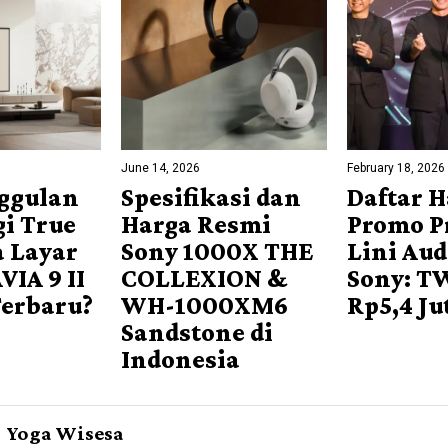
June 14, 2026
February 18, 2026
ggulan
Spesifikasi dan
Daftar 
i True
Harga Resmi
Promo P
 Layar
Sony 1000X THE
Lini Aud
VIA 9 II
COLLEXION &
Sony: T
Terbaru?
WH-1000XM6
Rp5,4 Ju
Sandstone di
Indonesia
Yoga Wisesa