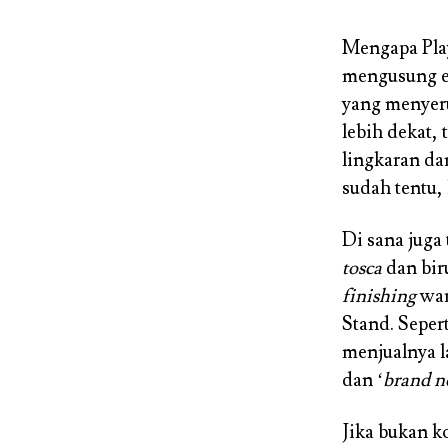
Mengapa Play
mengusung ed
yang menyeru
lebih dekat, 
lingkaran dan
sudah tentu,
Di sana juga
tosca
dan bir
finishing
war
Stand. Seper
menjualnya l
dan ‘
brand 
Jika bukan k