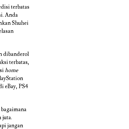
disi terbatas
si. Anda
umkan Shuhei
elasan
n dibanderol
ksi terbatas,
ksi
home
layStation
di eBay, PS4
i bagaimana
 juta.
api jangan