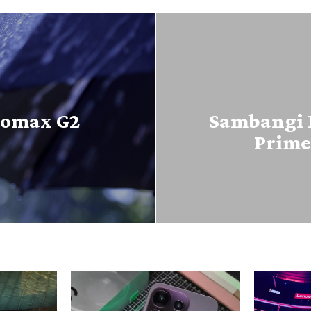
romax G2
Sambangi 
Prime