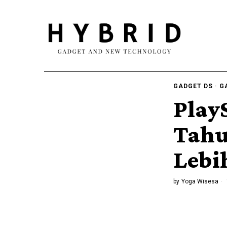
GADGET DS
·
G
Play
Tahu
Lebi
by
Yoga Wisesa