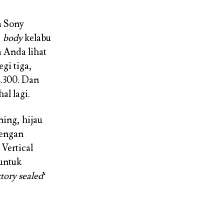
a Sony
,
body
kelabu
a Anda lihat
egi tiga,
2.300. Dan
al lagi.
ning, hijau
engan
Vertical
 untuk
tory sealed
‘