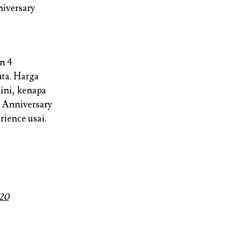
iversary
on 4
uta. Harga
 ini, kenapa
t Anniversary
rience usai.
-20