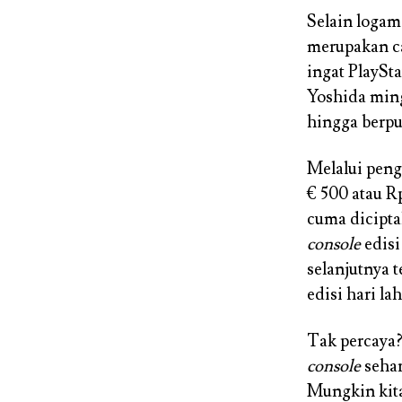
Selain logam
merupakan ca
ingat PlaySt
Yoshida ming
hingga berpul
Melalui peng
€ 500 atau Rp
cuma dicipta
console
edisi
selanjutnya 
edisi hari la
Tak percaya?
console
sehar
Mungkin kita