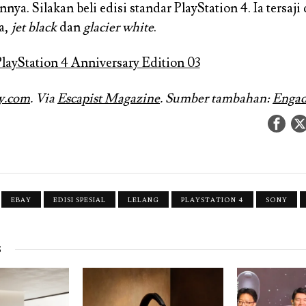
a. Silakan beli edisi standar PlayStation 4. Ia tersaji
a,
jet black
dan
glacier white
.
y.com
. Via
Escapist Magazine
. Sumber tambahan:
Engad
EBAY
EDISI SPESIAL
LELANG
PLAYSTATION 4
SONY
S