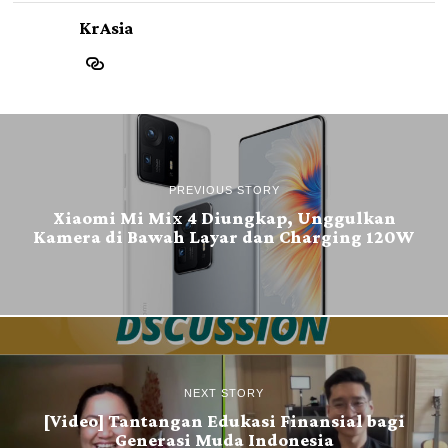
KrAsia
PREVIOUS STORY
Xiaomi Mi Mix 4 Diungkap, Unggulkan
Kamera di Bawah Layar dan Charging 120W
NEXT STORY
[Video] Tantangan Edukasi Finansial bagi
Generasi Muda Indonesia