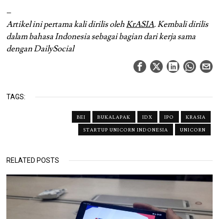
–
Artikel ini pertama kali dirilis oleh
KrASIA
. Kembali dirilis
dalam bahasa Indonesia sebagai bagian dari kerja sama
dengan DailySocial
TAGS:
BEI
BUKALAPAK
IDX
IPO
KRASIA
STARTUP UNICORN INDONESIA
UNICORN
RELATED POSTS