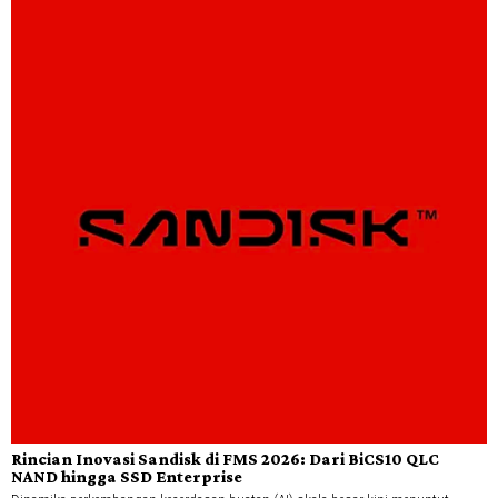
Rincian Inovasi Sandisk di FMS 2026: Dari BiCS10 QLC
NAND hingga SSD Enterprise