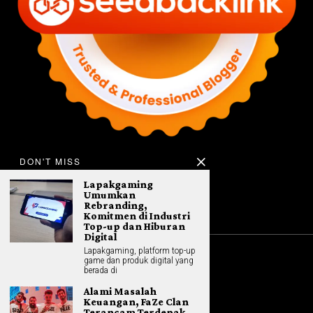
DON'T MISS
Lapakgaming
Umumkan
Rebranding,
Komitmen di Industri
Top-up dan Hiburan
Digital
Lapakgaming, platform top-up
game dan produk digital yang
©
2026
All rights reserved. Hybrid.co.id
berada di
Alami Masalah
Keuangan, FaZe Clan
Terancam Terdepak