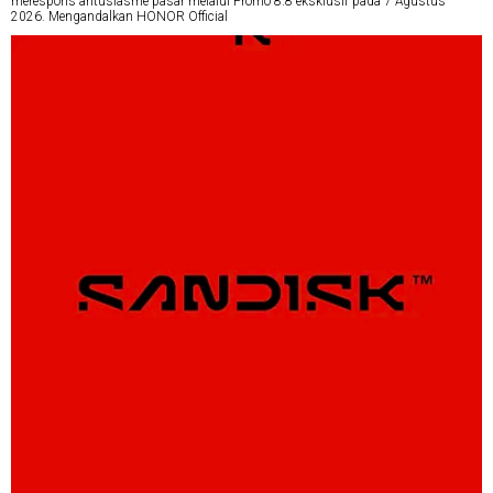
merespons antusiasme pasar melalui Promo 8.8 eksklusif pada 7 Agustus
2026. Mengandalkan HONOR Official