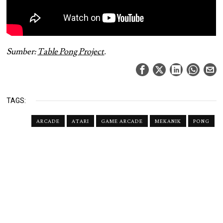
Sumber:
Table Pong Project
.
TAGS:
ARCADE
ATARI
GAME ARCADE
MEKANIK
PONG