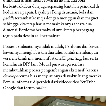
dinikmati di atas meja berwarna hitam, ada bola
berbentuk kubus dan juga sepasang bantalan pemukul di
kedua area papan. Layaknya Pong di
arcade
, bola dan
paddle
tertambat ke meja dengan menggunakan magnet,
sehingga kita tetap harus memainkannya secara dua
dimensi. Perdomo bermaksud untuk tetap berpegang
teguh pada desain asli permainan.
Proses pembuatannya tidak mudah, Perdomo dan kawan-
kawannya menghabiskan dua tahun untuk membangun
versi mekanik ini, memanfaatkan 3D
printing
, las, serta
kemahiran DIY lain. Model purwarupa sendiri
membutuhkan proses pengembangan ekstensif, karena
developer
cuma bisa menyusunnya di waktu luang mereka.
Semua informasi diperoleh dari video-video YouTube,
Google dan forum
online
.