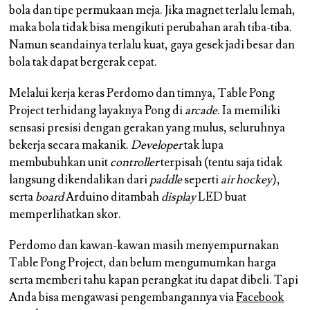
bola dan tipe permukaan meja. Jika magnet terlalu lemah,
maka bola tidak bisa mengikuti perubahan arah tiba-tiba.
Namun seandainya terlalu kuat, gaya gesek jadi besar dan
bola tak dapat bergerak cepat.
Melalui kerja keras Perdomo dan timnya, Table Pong
Project terhidang layaknya Pong di
arcade
. Ia memiliki
sensasi presisi dengan gerakan yang mulus, seluruhnya
bekerja secara makanik.
Developer
tak lupa
membubuhkan unit
controller
terpisah (tentu saja tidak
langsung dikendalikan dari
paddle
seperti
air hockey
),
serta
board
Arduino ditambah
display
LED buat
memperlihatkan skor.
Perdomo dan kawan-kawan masih menyempurnakan
Table Pong Project, dan belum mengumumkan harga
serta memberi tahu kapan perangkat itu dapat dibeli. Tapi
Anda bisa mengawasi pengembangannya via
Facebook