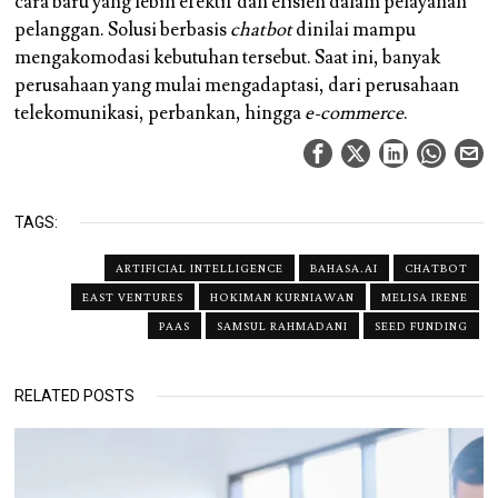
cara baru yang lebih efektif dan efisien dalam pelayanan
pelanggan. Solusi berbasis
chatbot
dinilai mampu
mengakomodasi kebutuhan tersebut. Saat ini, banyak
perusahaan yang mulai mengadaptasi, dari perusahaan
telekomunikasi, perbankan, hingga
e-commerce
.
TAGS:
ARTIFICIAL INTELLIGENCE
BAHASA.AI
CHATBOT
EAST VENTURES
HOKIMAN KURNIAWAN
MELISA IRENE
PAAS
SAMSUL RAHMADANI
SEED FUNDING
RELATED POSTS