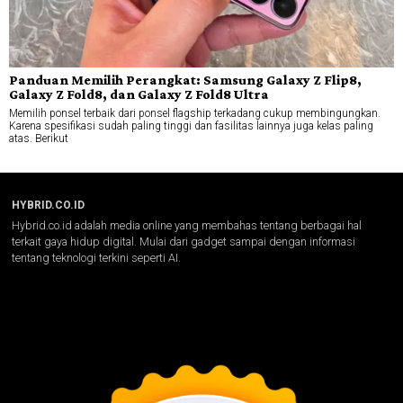
Panduan Memilih Perangkat: Samsung Galaxy Z Flip8,
Galaxy Z Fold8, dan Galaxy Z Fold8 Ultra
Memilih ponsel terbaik dari ponsel flagship terkadang cukup membingungkan.
Karena spesifikasi sudah paling tinggi dan fasilitas lainnya juga kelas paling
atas. Berikut
HYBRID.CO.ID
Hybrid.co.id adalah media online yang membahas tentang berbagai hal
terkait gaya hidup digital. Mulai dari gadget sampai dengan informasi
tentang teknologi terkini seperti AI.