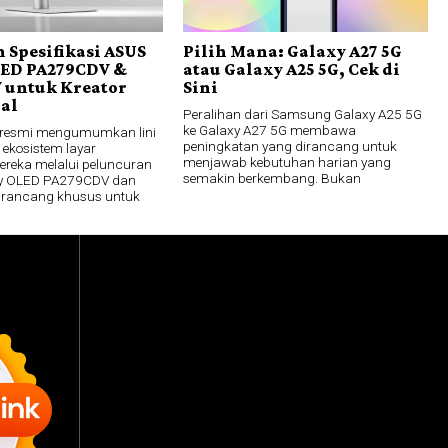
 Spesifikasi ASUS
Pilih Mana: Galaxy A27 5G
LED PA279CDV &
atau Galaxy A25 5G, Cek di
 untuk Kreator
Sini
nal
Peralihan dari Samsung Galaxy A25 5G
ke Galaxy A27 5G membawa
 resmi mengumumkan lini
peningkatan yang dirancang untuk
 ekosistem layar
menjawab kebutuhan harian yang
mereka melalui peluncuran
semakin berkembang. Bukan
lay OLED PA279CDV dan
irancang khusus untuk