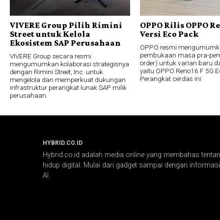
VIVERE Group Pilih Rimini
OPPO Rilis OPPO Re
Street untuk Kelola
Versi Eco Pack
Ekosistem SAP Perusahaan
OPPO resmi mengumumk
pembukaan masa pra-pem
VIVERE Group secara resmi
order) untuk varian baru da
mengumumkan kolaborasi strategisnya
yaitu OPPO Reno16 F 5G E
dengan Rimini Street, Inc. untuk
Perangkat cerdas ini
mengelola dan memperkuat dukungan
infrastruktur perangkat lunak SAP milik
perusahaan.
HYBRID.CO.ID
Hybrid.co.id adalah media online yang membahas tentang
hidup digital. Mulai dari gadget sampai dengan informasi 
AI.