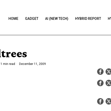
HOME
GADGET
AI (NEW TECH)
HYBRID REPORT
H
ltrees
1 min read
December 11, 2009