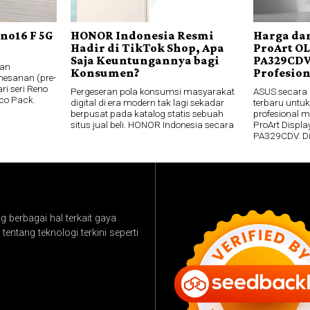
no16 F 5G
HONOR Indonesia Resmi
Harga dan
Hadir di TikTok Shop, Apa
ProArt O
Saja Keuntungannya bagi
PA329CDV
an
Konsumen?
Profesio
esanan (pre-
ri seri Reno
Pergeseran pola konsumsi masyarakat
ASUS secara
co Pack.
digital di era modern tak lagi sekadar
terbaru untuk
berpusat pada katalog statis sebuah
profesional 
situs jual beli. HONOR Indonesia secara
ProArt Disp
PA329CDV. D
 berbagai hal terkait gaya
tentang teknologi terkini seperti