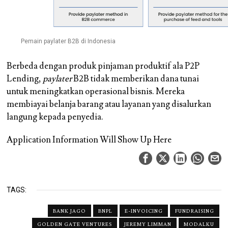
Pemain paylater B2B di Indonesia
Berbeda dengan produk pinjaman produktif ala P2P
Lending,
paylater
B2B tidak memberikan dana tunai
untuk meningkatkan operasional bisnis. Mereka
membiayai belanja barang atau layanan yang disalurkan
langung kepada penyedia.
Application Information Will Show Up Here
TAGS:
BANK JAGO
BNPL
E-INVOICING
FUNDRAISING
GOLDEN GATE VENTURES
JEREMY LIMMAN
MODALKU