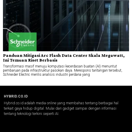
Panduan Mitigasi Arc Flash Data Center Skala Megawatt,
Ini Temuan Riset Berbasis
Transformasi masif menuju komputasi kecerdasan buatan (AI) menuntut
pembaruan pada infrastruktur pasokan daya. Merespons tantangan tersebut,
Schneider Electric merilis analisis industri perdana yang
HYBRID.CO.ID
Hybrid.co.id adalah media online yang membahas tentang berbagai hal
terkait gaya hidup digital. Mulai dari gadget sampai dengan informasi
tentang teknologi terkini seperti AI.