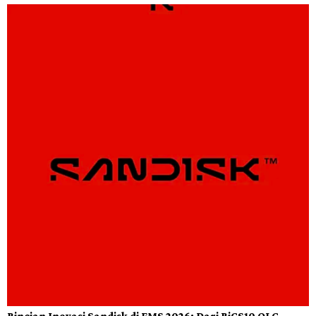
Rincian Inovasi Sandisk di FMS 2026: Dari BiCS10 QLC