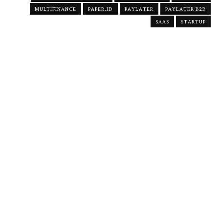
MULTIFINANCE
PAPER.ID
PAYLATER
PAYLATER B2B
SAAS
STARTUP