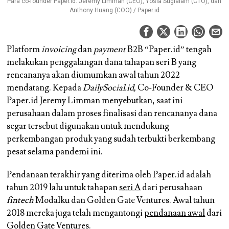
Para co-founder Paper.id: Jeremy Limman (CEO), Yosia Sugialam (CTO), dan
Anthony Huang (COO) / Paper.id
Platform
invoicing
dan
payment
B2B “Paper.id” tengah
melakukan penggalangan dana tahapan seri B yang
rencananya akan diumumkan awal tahun 2022
mendatang. Kepada
DailySocial.id,
Co-Founder & CEO
Paper.id Jeremy Limman menyebutkan, saat ini
perusahaan dalam proses finalisasi dan rencananya dana
segar tersebut digunakan untuk mendukung
perkembangan produk yang sudah terbukti berkembang
pesat selama pandemi ini.
Pendanaan terakhir yang diterima oleh Paper.id adalah
tahun 2019 lalu untuk tahapan
seri A
dari perusahaan
fintech
Modalku dan Golden Gate Ventures. Awal tahun
2018 mereka juga telah mengantongi
pendanaan awal
dari
Golden Gate Ventures.