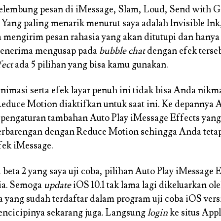
elembung pesan di iMessage, Slam, Loud, Send with G
. Yang paling menarik menurut saya adalah Invisible Ink,
a mengirim pesan rahasia yang akan ditutupi dan hanya
 penerima mengusap pada
bubble chat
dengan efek terse
fect
ada 5 pilihan yang bisa kamu gunakan.
nimasi serta efek layar penuh ini tidak bisa Anda nikma
educe Motion diaktifkan untuk saat ini. Ke depannya 
engaturan tambahan Auto Play iMessage Effects yang
erbarengan dengan Reduce Motion sehingga Anda tetap
fek iMessage.
 beta 2 yang saya uji coba, pilihan Auto Play iMessage E
dia. Semoga
update
iOS 10.1 tak lama lagi dikeluarkan ol
a yang sudah terdaftar dalam program uji coba iOS versi
ncicipinya sekarang juga. Langsung
login
ke situs Appl