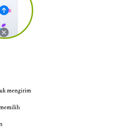
tuk mengirim
 memilih
n