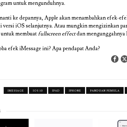
ogram untuk mengunduhnya.
nanti ke depannya, Apple akan menambahkan efek-efek
di versi iOS selanjutnya. Atau mungkin mengizinkan pa
 untuk membuat
fullscreen effect
dan mengunggahnya k
ba efek iMessage ini? Apa pendapat Anda?
IMESSAGE
IOS 10
IPAD
IPHONE
PANDUAN PEMULA
S