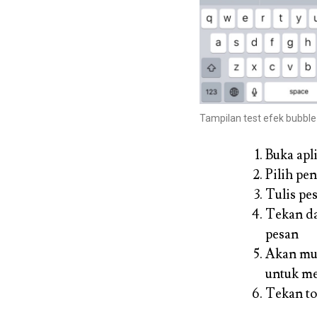
Tampilan test efek bubble
Buka apl
Pilih pe
Tulis pe
Tekan da
pesan
Akan mu
untuk me
Tekan
t