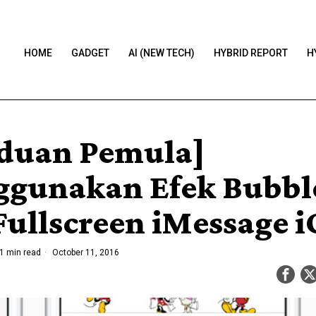
HOME
GADGET
AI (NEW TECH)
HYBRID REPORT
H
duan Pemula]
gunakan Efek Bubbl
Fullscreen iMessage i
1 min read
October 11, 2016