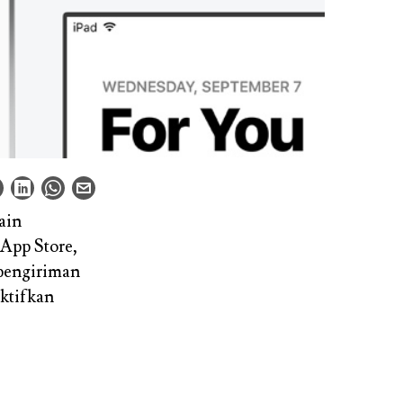
lain
App Store,
 pengiriman
ktifkan