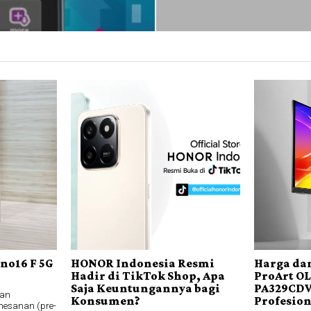
no16 F 5G
HONOR Indonesia Resmi
Harga dan
Hadir di TikTok Shop, Apa
ProArt O
Saja Keuntungannya bagi
PA329CDV
an
Konsumen?
Profesio
esanan (pre-