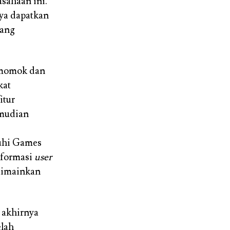
sahaan ini.
aya dapatkan
kang
 momok dan
kat
itur
emudian
hi Games
nformasi
user
dimainkan
, akhirnya
elah