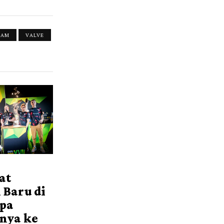
EAM
VALVE
at
 Baru di
Apa
nya ke