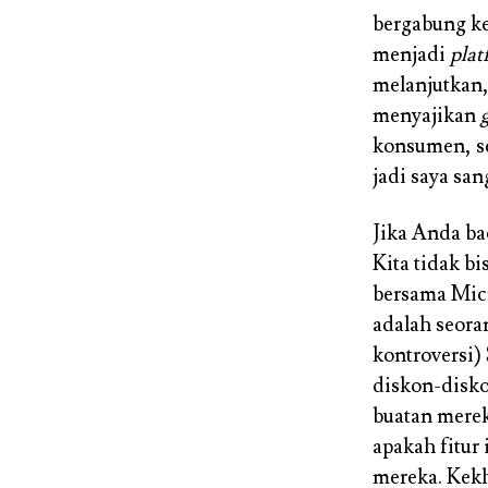
bergabung k
menjadi
pla
melanjutkan,
menyajikan
konsumen, se
jadi saya sa
Jika Anda bac
Kita tidak b
bersama Micr
adalah seoran
kontroversi)
diskon-disko
buatan mere
apakah fitur
mereka. Kek