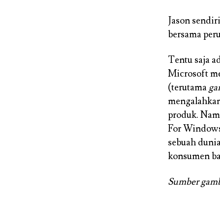
Jason sendiri
bersama peru
Tentu saja ad
Microsoft m
(terutama
ga
mengalahkan 
produk. Nam
For Windows 
sebuah duni
konsumen ba
Sumber gam