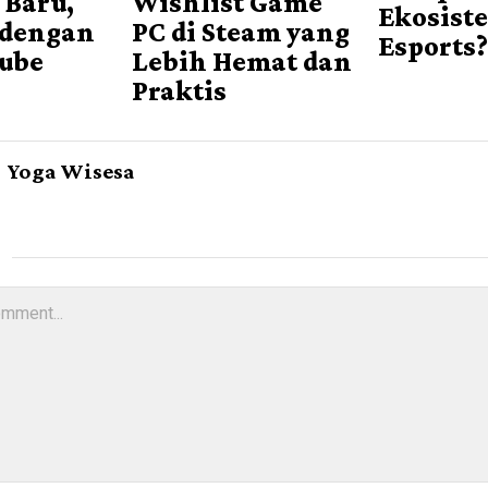
 Baru,
Wishlist Game
Ekosist
 dengan
PC di Steam yang
Esports
Cube
Lebih Hemat dan
Praktis
Yoga Wisesa