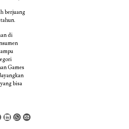
ah berjuang
 tahun.
man di
onsumen
 mampu
egori
anan Games
 Bayangkan
yang bisa