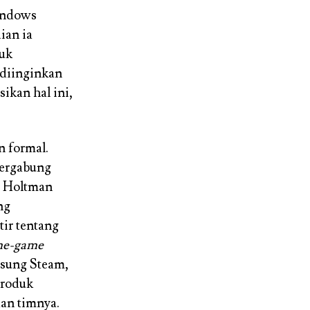
indows
ian ia
tuk
 diinginkan
ikan hal ini,
n formal.
bergabung
n Holtman
ng
ir tentang
me-game
usung Steam,
produk
an timnya.