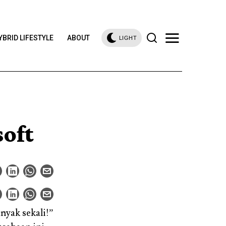
YBRID LIFESTYLE
ABOUT
LIGHT
oft
yak sekali!”