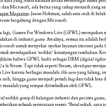
ulah kata yang Anda katakan ketika mendengar nama peru
e dan Microsoft, ada berita yang cukup menarik yang s
apist Magazine
: Jason Holtman, salah satu otak di bela
Steam bergabung dengan Microsoft.
ia lagi, Games For Windows Live (GFWL) merupakan
lukan di industri
game
. Awalnya, semua itu adalah ber
crosoft untuk menyekat-nyekat layanan internet pada f
ntuk mendapatkan ‘sedikit’ keuntungan tambahan. K
gklaim bahwa GFWL hadir sebagai DRM
(digital rights
)
a la Steam. Tapi tidak seperti Steam,
developer
menjau
 Live karena berbagai masalah:
file save
yang hilang, i
a raib, hingga
game
menjadi penuh
bug
dan tidak bisa 
it masalah yang sempat ditimbulkan oleh GFWL.
ul sedikit gosip di kalangan industri dan pecinta
game
erikan sebuah pernyataan resmi: “Betul sekali, saya t