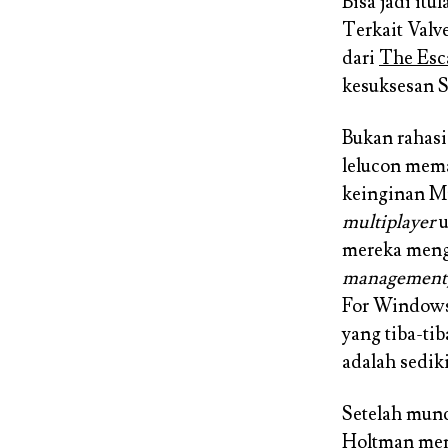
Bisa jadi it
Terkait Valv
dari
The Esc
kesuksesan 
Bukan rahas
lelucon mema
keinginan Mi
multiplayer
u
mereka men
management
For Windows
yang tiba-tib
adalah sedik
Setelah munc
Holtman memb