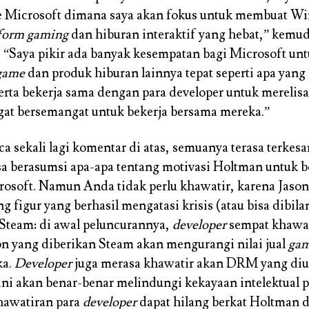
e Microsoft dimana saya akan fokus untuk membuat W
tform gaming
dan hiburan interaktif yang hebat,” kemud
 “Saya pikir ada banyak kesempatan bagi Microsoft un
game
dan produk hiburan lainnya tepat seperti apa yang
rta bekerja sama dengan para developer untuk merelisas
ngat bersemangat untuk bekerja bersama mereka.”
a sekali lagi komentar di atas, semuanya terasa terkesa
isa berasumsi apa-apa tentang motivasi Holtman untuk 
osoft. Namun Anda tidak perlu khawatir, karena Jaso
g figur yang berhasil mengatasi krisis (atau bisa dibila
 Steam: di awal peluncurannya,
developer
sempat khawat
n yang diberikan Steam akan mengurangi nilai jual
ga
ka.
Developer
juga merasa khawatir akan DRM yang di
 ini akan benar-benar melindungi kekayaan intelektual 
hawatiran para
developer
dapat hilang berkat Holtman d