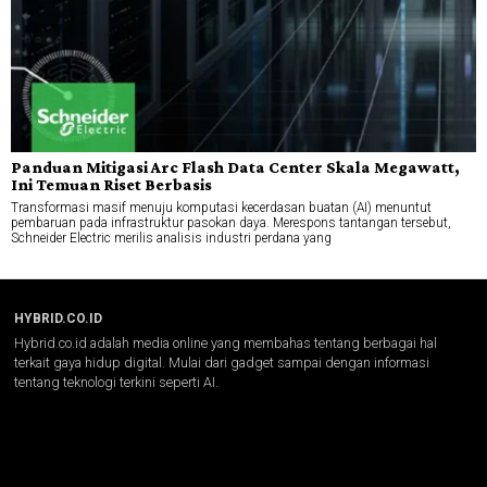
Panduan Mitigasi Arc Flash Data Center Skala Megawatt,
Ini Temuan Riset Berbasis
Transformasi masif menuju komputasi kecerdasan buatan (AI) menuntut
pembaruan pada infrastruktur pasokan daya. Merespons tantangan tersebut,
Schneider Electric merilis analisis industri perdana yang
HYBRID.CO.ID
Hybrid.co.id adalah media online yang membahas tentang berbagai hal
terkait gaya hidup digital. Mulai dari gadget sampai dengan informasi
tentang teknologi terkini seperti AI.