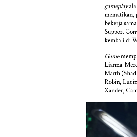
gameplay
ala
mematikan, p
bekerja sama
Support Conv
kembali di W
Game
memper
Lianna. Mere
Marth (Shado
Robin, Lucin
Xander, Cami