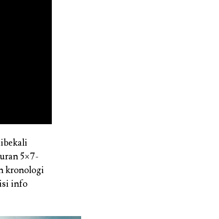
ibekali
kuran 5×7-
n kronologi
si info
.