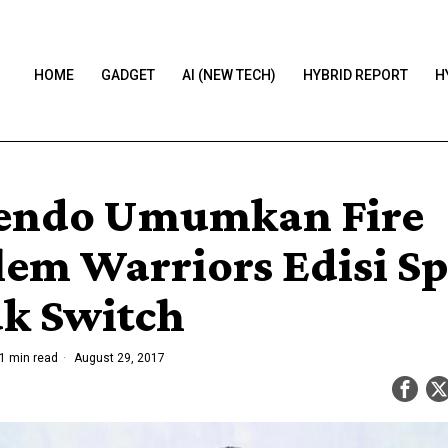
HOME
GADGET
AI (NEW TECH)
HYBRID REPORT
H
endo Umumkan Fire
em Warriors Edisi Sp
k Switch
1 min read
August 29, 2017