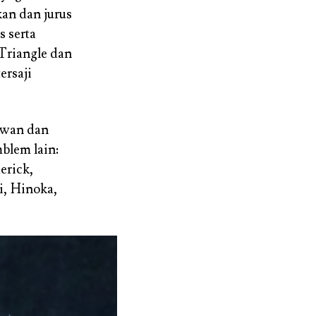
an dan jurus
 serta
 Triangle dan
ersaji
owan dan
blem lain:
erick,
i, Hinoka,