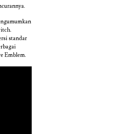
ncurannya.
 mengumumkan
itch.
rsi standar
erbagai
ire Emblem.