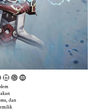
blem
jakan
ems, dan
emilik