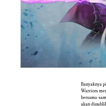
Banyaknya p
Warriors me
bersama-sama
akan dipubli