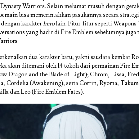
 Dynasty Warriors. Selain melumat musuh dengan gerak
emain bisa memerintahkan pasukannya secara strategis
 dengan karakter
hero
lain. Fitur-fitur seperti Weapons
ersations yang hadir di Fire Emblem sebelumnya juga t
arriors.
kenalkan dua karakter baru, yakni saudara kembar R
ka akan ditemani oleh 14 tokoh dari permainan Fire Em
w Dragon and the Blade of Light); Chrom, Lissa, Fred
a, Cordelia (Awakening); serta Corrin, Ryoma, Takum
lla dan Leo (Fire Emblem Fates).