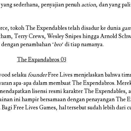
i yang sederhana, penyajian penuh
action
, dan yang pal
orce, tokoh The Expendables telah disadur ke dunia
ga
atham, Terry Crews, Wesley Snipes hingga Arnold Sch
i, dengan penambahan ‘
bro
‘ di tiap namanya.
ood selaku
founder
Free Lives menjelaskan bahwa tim
yaran apa-apa dalam membuat The Expendabros. Mere
mendapatkan lisensi resmi karakter The Expendables, a
mainan ini hampir bersamaan dengan penayangan The E
r. Bagi Free Lives Games, hal tersebut sudah lebih dari c