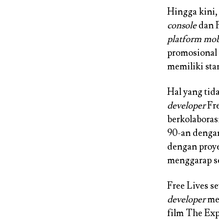
Hingga kini
console
dan P
platform mob
promosional 
memiliki sta
Hal yang tid
developer
Fr
berkolabora
90-an deng
dengan proye
menggarap 
Free Lives s
developer
mel
film The Exp