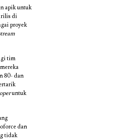
n apik untuk
ilis di
agai proyek
stream
agi tim
i mereka
n 80- dan
ertarik
oper
untuk
ang
roforce dan
g tidak