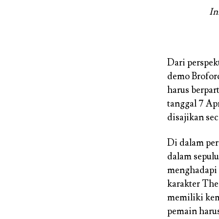
In
Dari perspek
demo Broforc
harus berpar
tanggal 7 Ap
disajikan se
Di dalam per
dalam sepul
menghadapi p
karakter Th
memiliki kem
pemain harus