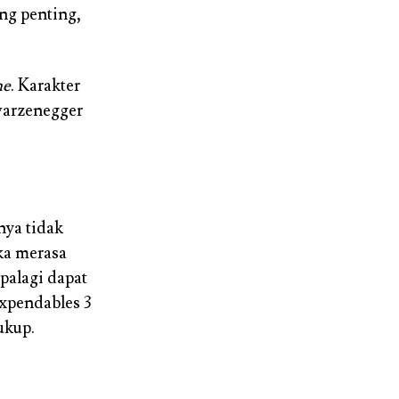
ing penting,
me
. Karakter
warzenegger
nya tidak
ka merasa
palagi dapat
xpendables 3
ukup.