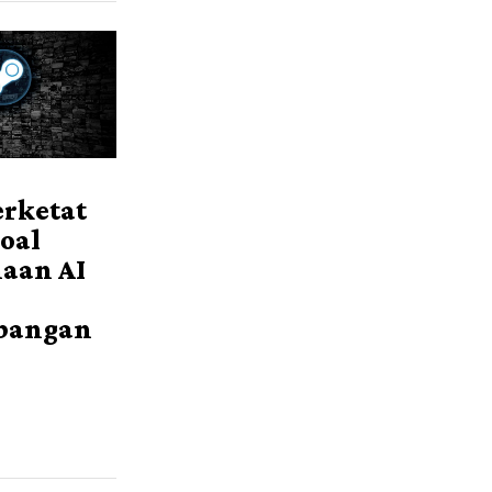
erketat
oal
aan AI
bangan