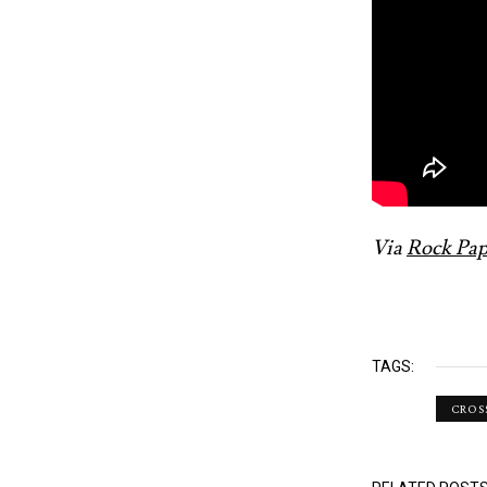
Via
Rock Pap
TAGS:
CROS