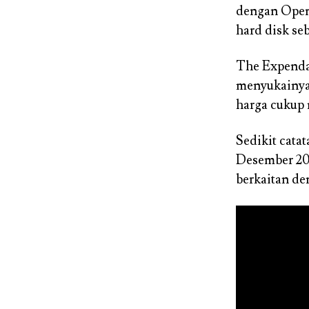
dengan OpenG
hard disk se
The Expenda
menyukainya
harga cukup 
Sedikit cata
Desember 201
berkaitan de