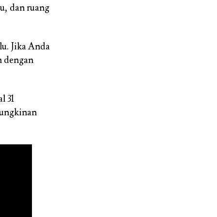
u, dan ruang
lu. Jika Anda
n dengan
l 31
mungkinan