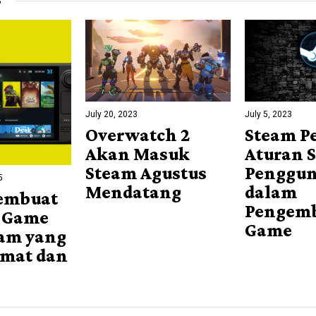
S
July 20, 2023
July 5, 2023
Overwatch 2
Steam P
Akan Masuk
Aturan S
Steam Agustus
Penggun
5
Mendatang
dalam
Membuat
Pengem
t Game
Game
eam yang
emat dan