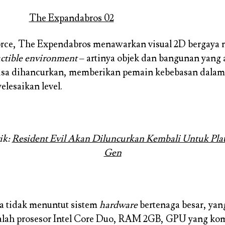
orce, The Expendabros menawarkan visual 2D bergaya 
uctible environment
– artinya objek dan bangunan yang 
isa dihancurkan, memberikan pemain kebebasan dala
lesaikan level.
ik:
Resident Evil Akan Diluncurkan Kembali Untuk Pla
Gen
ga tidak menuntut sistem
hardware
bertenaga besar, ya
alah prosesor Intel Core Duo, RAM 2GB, GPU yang kom