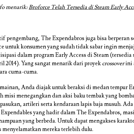
fo menarik:
Broforce Telah Tersedia di Steam Early Acc
tif pengembang, The Expendabros juga bisa berperan se
e untuk konsumen yang sudah tidak sabar ingin menjaj
tisipasi dalam program Early Access di Steam (tersedia
ril 2014). Yang sangat menarik dari proyek
crossover
ini 
cara cuma-cuma.
mainan, Anda diajak untuk beraksi di medan tempur 
uh misi menegangkan dan aksi baku tembak yang bomba
asukan, artileri serta kendaraan lapis baja musuh. Ada
e Expendables yang hadir dalam The Expendabros, ma
ampuan yang berbeda. Untuk dapat mengakses karakter
 menyelamatkan mereka terlebih dulu.