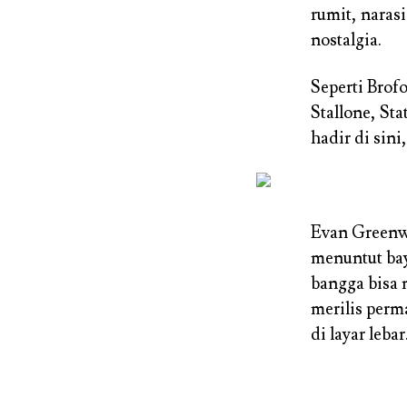
rumit, naras
nostalgia.
Seperti Brof
Stallone, St
hadir di sin
Evan Greenw
menuntut ba
bangga bisa 
merilis per
di layar leba