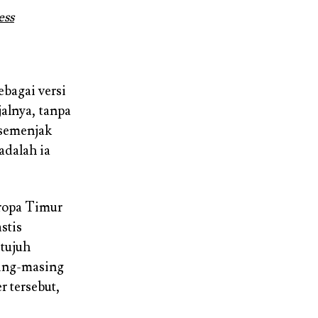
ess
bagai versi
alnya, tanpa
 semenjak
adalah ia
Eropa Timur
stis
 tujuh
sing-masing
 tersebut,