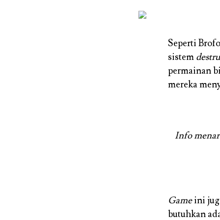
Seperti Brof
sistem
destr
permainan b
mereka menye
Info menar
Game
ini ju
butuhkan ad