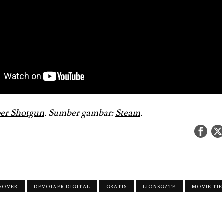
er Shotgun
. Sumber gambar:
Steam
.
SOVER
DEVOLVER DIGITAL
GRATIS
LIONSGATE
MOVIE TIE