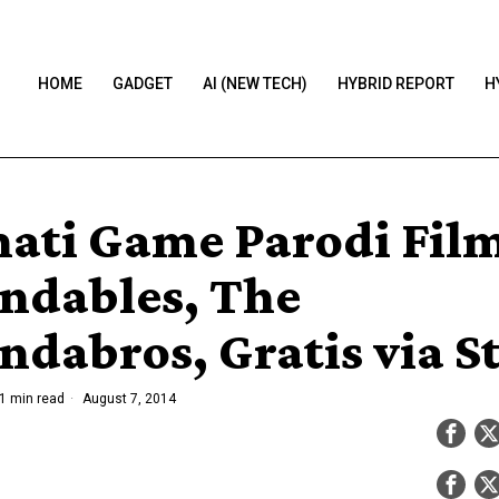
HOME
GADGET
AI (NEW TECH)
HYBRID REPORT
H
ati Game Parodi Fil
ndables, The
ndabros, Gratis via 
1 min read
August 7, 2014