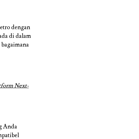
retro dengan
ada di dalam
m bagaimana
tform Next-
ng Anda
patibel