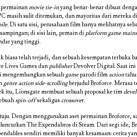
, permainan
movie tie-in
yang benar-benar dibuat denga
C masih sulit ditemukan, dan mayoritas dari mereka dir
ile
. Di satu sisi, perusahaan film hanya melihatnya seb
sampingan; di sisi lain, pemain di
platform game main
ndar yang tinggi.
ak biasa telah terjadi, dan sebuah kesempatan terbuka b
ee Lives Games dan
publisher
Devolver Digital. Saat in
si mengembangkan sebuah
game
parodi film
action
tahu
an
genre action side-scrolling
berjudul Broforce. Merasa t
k itu, Lionsgate membuat sebuah proposal ke tim
devel
sebuah
spin-off
sekaligus
crossove
r.
etuju. Dengan menggunakan aset permainan Broforce, s
uncurkan The Expendabros di Steam. Dari segi ide, B
endables sendiri memiliki banyak kesamaan: cerita yan