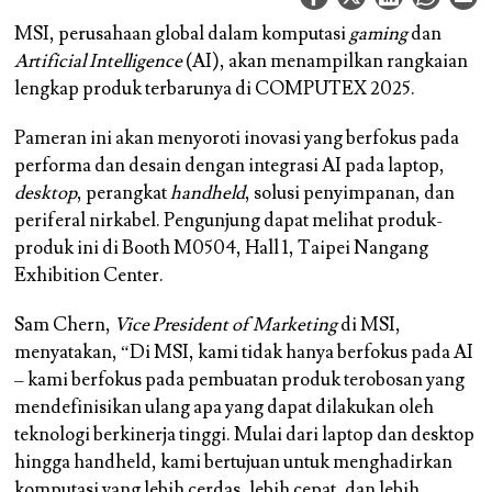
MSI, perusahaan global dalam komputasi
gaming
dan
Artificial Intelligence
(AI), akan menampilkan rangkaian
lengkap produk terbarunya di COMPUTEX 2025.
Pameran ini akan menyoroti inovasi yang berfokus pada
performa dan desain dengan integrasi AI pada laptop,
desktop
, perangkat
handheld
, solusi penyimpanan, dan
periferal nirkabel. Pengunjung dapat melihat produk-
produk ini di Booth M0504, Hall 1, Taipei Nangang
Exhibition Center.
Sam Chern,
Vice President of Marketing
di MSI,
menyatakan, “Di MSI, kami tidak hanya berfokus pada AI
– kami berfokus pada pembuatan produk terobosan yang
mendefinisikan ulang apa yang dapat dilakukan oleh
teknologi berkinerja tinggi. Mulai dari laptop dan desktop
hingga handheld, kami bertujuan untuk menghadirkan
komputasi yang lebih cerdas, lebih cepat, dan lebih