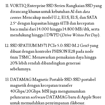
VORTIQ Enterprise SSD Series:
Rangkaian SSD yang
dirancang khusus untuk kebutuhan AI dan
data
center
. Mencakup model U.2, E3.S, E1.S, dan SATA
2.5″ dengan kapasitas hingga 61TB dan kecepatan
baca mulai dari 14.000 hingga 14.800 MB/dtk, serta
mendukung hingga 1 DWPD (
Drive Writes Per Day
).
SSD SPATIUM M571 PCIe 5.0:
SSD M.2 Gen5 yang
dibuat dengan kontroler PHISON E28 pada node
6nm TSMC. Menawarkan pemakaian daya hingga
20% lebih rendah dibandingkan generasi
sebelumnya.
DATAMAG Magnetic Portable SSD:
SSD portabel
magnetik dengan kecepatan transfer
40Gbps/20Gbps. MSI juga mengumumkan
peluncuran
software
DATAMAG baru di Apple Store
untuk memudahkan penyimpanan
file
besar.