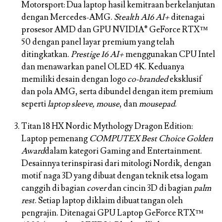
Motorsport:
Dua laptop hasil kemitraan berkelanjutan
dengan Mercedes-AMG.
Stealth A16 AI+
ditenagai
prosesor AMD dan GPU NVIDIA® GeForce RTX™
50 dengan panel layar premium yang telah
ditingkatkan.
Prestige 16 AI+
menggunakan CPU Intel
dan menawarkan panel OLED 4K. Keduanya
memiliki desain dengan logo
co-branded
eksklusif
dan pola AMG, serta dibundel dengan item premium
seperti
laptop sleeve, mouse
, dan
mousepad
.
Titan 18 HX Nordic Mythology Dragon Edition:
Laptop pemenang
COMPUTEX Best Choice Golden
Award
dalam kategori Gaming and Entertainment.
Desainnya terinspirasi dari mitologi Nordik, dengan
motif naga 3D yang dibuat dengan teknik etsa logam
canggih di bagian
cover
dan cincin 3D di bagian
palm
rest
. Setiap laptop diklaim dibuat tangan oleh
pengrajin. Ditenagai GPU Laptop GeForce RTX™