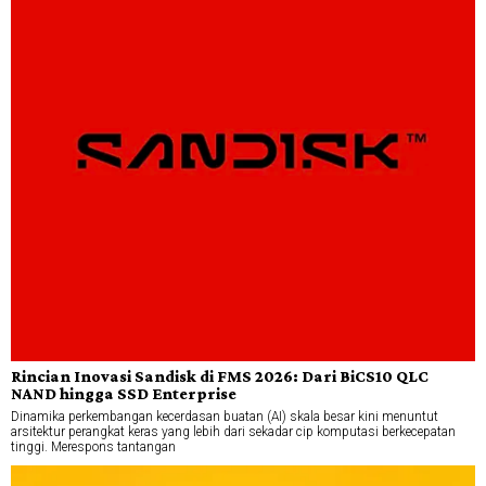
Rincian Inovasi Sandisk di FMS 2026: Dari BiCS10 QLC
NAND hingga SSD Enterprise
Dinamika perkembangan kecerdasan buatan (AI) skala besar kini menuntut
arsitektur perangkat keras yang lebih dari sekadar cip komputasi berkecepatan
tinggi. Merespons tantangan