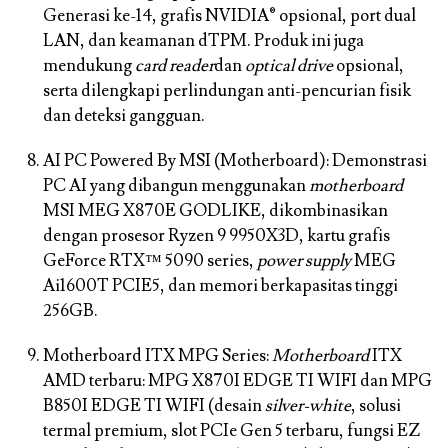
Generasi ke-14, grafis NVIDIA® opsional, port dual
LAN, dan keamanan dTPM. Produk ini juga
mendukung
card reader
dan
optical drive
opsional,
serta dilengkapi perlindungan anti-pencurian fisik
dan deteksi gangguan.
AI PC Powered By MSI (Motherboard):
Demonstrasi
PC AI yang dibangun menggunakan
motherboard
MSI MEG X870E GODLIKE, dikombinasikan
dengan prosesor Ryzen 9 9950X3D, kartu grafis
GeForce RTX™ 5090 series,
power supply
MEG
Ai1600T PCIE5, dan memori berkapasitas tinggi
256GB.
Motherboard ITX MPG Series:
Motherboard
ITX
AMD terbaru: MPG X870I EDGE TI WIFI dan MPG
B850I EDGE TI WIFI (desain
silver-white
, solusi
termal premium, slot PCIe Gen 5 terbaru, fungsi EZ