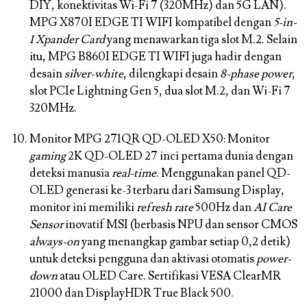
DIY, konektivitas Wi-Fi 7 (320MHz) dan 5G LAN).
MPG X870I EDGE TI WIFI kompatibel dengan
5-in-
1 Xpander Card
yang menawarkan tiga slot M.2. Selain
itu, MPG B860I EDGE TI WIFI juga hadir dengan
desain
silver-white
, dilengkapi desain
8-phase power
,
slot PCIe Lightning Gen 5, dua slot M.2, dan Wi-Fi 7
320MHz.
Monitor MPG 271QR QD-OLED X50:
Monitor
gaming
2K QD-OLED 27 inci pertama dunia dengan
deteksi manusia
real-time
. Menggunakan panel QD-
OLED generasi ke-3 terbaru dari Samsung Display,
monitor ini memiliki
refresh rate
500Hz dan
AI Care
Sensor
inovatif MSI (berbasis NPU dan sensor CMOS
always-on
yang menangkap gambar setiap 0,2 detik)
untuk deteksi pengguna dan aktivasi otomatis
power-
down
atau OLED Care. Sertifikasi VESA ClearMR
21000 dan DisplayHDR True Black 500.