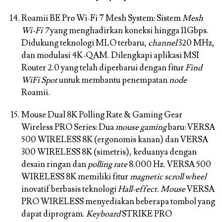
Roamii BE Pro Wi-Fi 7 Mesh System:
Sistem
Mesh
Wi-Fi 7
yang menghadirkan koneksi hingga 11Gbps.
Didukung teknologi MLO terbaru,
channel
320 MHz,
dan modulasi 4K-QAM. Dilengkapi aplikasi MSI
Router 2.0 yang telah diperbarui dengan fitur
Find
WiFi Spot
untuk membantu penempatan
node
Roamii.
Mouse Dual 8K Polling Rate & Gaming Gear
Wireless PRO Series:
Dua
mouse gaming
baru: VERSA
500 WIRELESS 8K (ergonomis kanan) dan VERSA
300 WIRELESS 8K (simetris), keduanya dengan
desain ringan dan
polling rate
8.000 Hz. VERSA 500
WIRELESS 8K memiliki fitur
magnetic scroll wheel
inovatif berbasis teknologi
Hall-effect
.
Mouse
VERSA
PRO WIRELESS menyediakan beberapa tombol yang
dapat diprogram.
Keyboard
STRIKE PRO