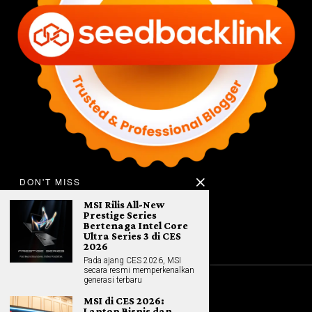
DON'T MISS
MSI Rilis All-New
Prestige Series
Bertenaga Intel Core
Ultra Series 3 di CES
2026
Pada ajang CES 2026, MSI
secara resmi memperkenalkan
generasi terbaru
©
2026
All rights reserved. Hybrid.co.id
MSI di CES 2026:
Laptop Bisnis dan