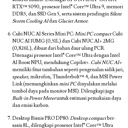
RTX™ 5090, prosesor Intel® Core™ Ultra 9, memori
DDR5, dan SSD Gen 5, serta sistem pendingin
Silent
Storm Cooling AI
dan
Glacier Armor
.
Cubi NUC AI Series Mini PC:
Mini PC compact
Cubi
NUC AI 1UMG (0,51L) dan Cubi NUC AI+ 2MG
(0,826L), dibuat dari bahan daur ulang PCR.
Ditenagai prosesor Intel® Core™ Ultra dengan Intel
AI Boost NPU, mendukung Copilot+.
Cubi NUC AI+
memiliki fitur tambahan seperti pengenalan sidik jari,
speaker
, mikrofon, Thunderbolt™ 4, dan MSI Power
Link (memungkinkan
mini PC
dinyalakan melalui
tombol daya pada monitor MSI). Dilengkapi juga
Built-in Power Meter
untuk estimasi pemakaian daya
dan emisi karbon.
Desktop Bisnis PRO DP80:
Desktop compact
ber-
sasis 8L, dilengkapi prosesor Intel® Core™ Ultra