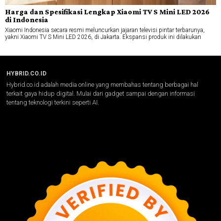
Harga dan Spesifikasi Lengkap Xiaomi TV S Mini LED 2026
di Indonesia
Xiaomi Indonesia secara resmi meluncurkan jajaran televisi pintar terbarunya,
yakni Xiaomi TV S Mini LED 2026, di Jakarta. Ekspansi produk ini dilakukan
HYBRID.CO.ID
Hybrid.co.id adalah media online yang membahas tentang berbagai hal
terkait gaya hidup digital. Mulai dari gadget sampai dengan informasi
tentang teknologi terkini seperti AI.