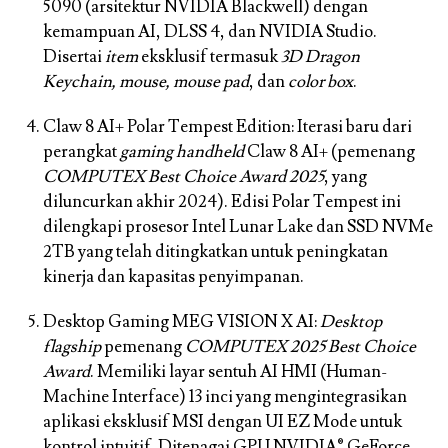
5090 (arsitektur NVIDIA Blackwell) dengan
kemampuan AI, DLSS 4, dan NVIDIA Studio.
Disertai
item
eksklusif termasuk
3D Dragon
Keychain, mouse, mouse pad
, dan
color box
.
Claw 8 AI+ Polar Tempest Edition:
Iterasi baru dari
perangkat
gaming handheld
Claw 8 AI+ (pemenang
COMPUTEX Best Choice Award 2025
, yang
diluncurkan akhir 2024). Edisi Polar Tempest ini
dilengkapi prosesor Intel Lunar Lake dan SSD NVMe
2TB yang telah ditingkatkan untuk peningkatan
kinerja dan kapasitas penyimpanan.
Desktop Gaming MEG VISION X AI:
Desktop
flagship
pemenang
COMPUTEX 2025 Best Choice
Award
. Memiliki layar sentuh AI HMI (Human-
Machine Interface) 13 inci yang mengintegrasikan
aplikasi eksklusif MSI dengan UI EZ Mode untuk
kontrol intuitif. Ditenagai GPU NVIDIA® GeForce