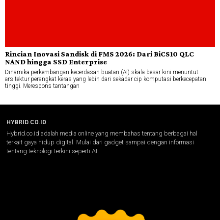
Rincian Inovasi Sandisk di FMS 2026: Dari BiCS10 QLC
NAND hingga SSD Enterprise
Dinamika perkembangan kecerdasan buatan (AI) skala besar kini menuntut
arsitektur perangkat keras yang lebih dari sekadar cip komputasi berkecepatan
tinggi. Merespons tantangan
HYBRID.CO.ID
Hybrid.co.id adalah media online yang membahas tentang berbagai hal
terkait gaya hidup digital. Mulai dari gadget sampai dengan informasi
tentang teknologi terkini seperti AI.