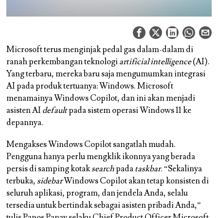
Microsoft terus menginjak pedal gas dalam-dalam di
ranah perkembangan teknologi
artificial intelligence
(AI).
Yang terbaru, mereka baru saja mengumumkan integrasi
AI pada produk tertuanya: Windows. Microsoft
menamainya Windows Copilot, dan ini akan menjadi
asisten AI
default
pada sistem operasi Windows 11 ke
depannya.
Mengakses Windows Copilot sangatlah mudah.
Pengguna hanya perlu mengklik ikonnya yang berada
persis di samping kotak
search
pada
taskbar
. “Sekalinya
terbuka,
sidebar
Windows Copilot akan tetap konsisten di
seluruh aplikasi, program, dan jendela Anda, selalu
tersedia untuk bertindak sebagai asisten pribadi Anda,”
tulis Panos Panay selaku Chief Product Officer Microsoft,