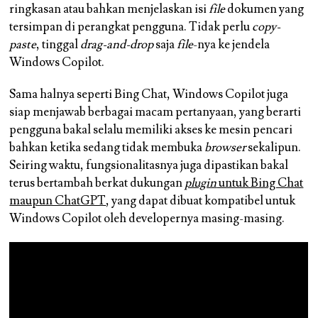
ringkasan atau bahkan menjelaskan isi
file
dokumen yang
tersimpan di perangkat pengguna. Tidak perlu
copy-
paste
, tinggal
drag-and-drop
saja
file
-nya ke jendela
Windows Copilot.
Sama halnya seperti Bing Chat, Windows Copilot juga
siap menjawab berbagai macam pertanyaan, yang berarti
pengguna bakal selalu memiliki akses ke mesin pencari
bahkan ketika sedang tidak membuka
browser
sekalipun.
Seiring waktu, fungsionalitasnya juga dipastikan bakal
terus bertambah berkat dukungan
plugin
untuk Bing Chat
maupun ChatGPT
, yang dapat dibuat kompatibel untuk
Windows Copilot oleh developernya masing-masing.