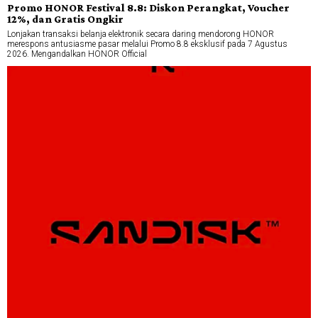
Promo HONOR Festival 8.8: Diskon Perangkat, Voucher
12%, dan Gratis Ongkir
Lonjakan transaksi belanja elektronik secara daring mendorong HONOR
merespons antusiasme pasar melalui Promo 8.8 eksklusif pada 7 Agustus
2026. Mengandalkan HONOR Official