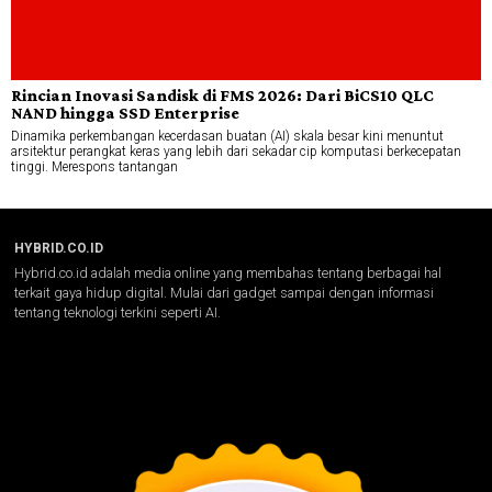
Rincian Inovasi Sandisk di FMS 2026: Dari BiCS10 QLC
NAND hingga SSD Enterprise
Dinamika perkembangan kecerdasan buatan (AI) skala besar kini menuntut
arsitektur perangkat keras yang lebih dari sekadar cip komputasi berkecepatan
tinggi. Merespons tantangan
HYBRID.CO.ID
Hybrid.co.id adalah media online yang membahas tentang berbagai hal
terkait gaya hidup digital. Mulai dari gadget sampai dengan informasi
tentang teknologi terkini seperti AI.