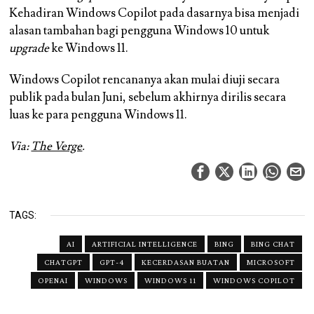
Kehadiran Windows Copilot pada dasarnya bisa menjadi
alasan tambahan bagi pengguna Windows 10 untuk
upgrade
ke Windows 11.
Windows Copilot rencananya akan mulai diuji secara
publik pada bulan Juni, sebelum akhirnya dirilis secara
luas ke para pengguna Windows 11.
Via:
The Verge
.
TAGS:
AI
ARTIFICIAL INTELLIGENCE
BING
BING CHAT
CHATGPT
GPT-4
KECERDASAN BUATAN
MICROSOFT
OPENAI
WINDOWS
WINDOWS 11
WINDOWS COPILOT