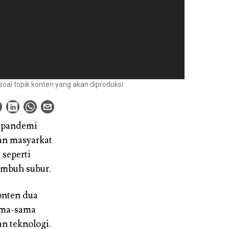
oal topik konten yang akan diproduksi
a pandemi
kan masyarkat
seperti
umbuh subur.
onten dua
sama-sama
n teknologi.