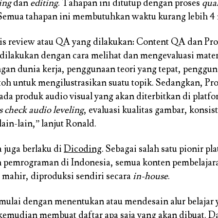
ing
dan
editing
. Tahapan ini ditutup dengan proses
qual
 Semua tahapan ini membutuhkan waktu kurang lebih 4
is review atau QA yang dilakukan: Content QA dan Pr
ilakukan dengan cara melihat dan mengevaluasi materi
ngan dunia kerja, penggunaan teori yang tepat, penggu
oh untuk mengilustrasikan suatu topik. Sedangkan, P
ada produk audio visual yang akan diterbitkan di platf
s check audio leveling
, evaluasi kualitas gambar, konsis
lain-lain,” lanjut Ronald.
a juga berlaku di
Dicoding
. Sebagai salah satu pionir pl
n pemrograman di Indonesia, semua konten pembelajar
 mahir, diproduksi sendiri secara
in-house
.
mulai dengan menentukan atau mendesain alur belajar
 kemudian membuat daftar apa saja yang akan dibuat. Da