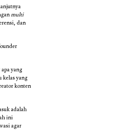
lanjutnya
engan
multi
erensi, dan
Founder
 apa yang
u kelas yang
reator konten
asuk adalah
ah ini
wasi agar