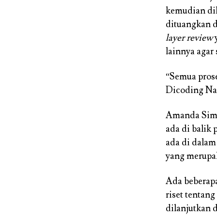
kemudian dik
dituangkan d
layer review
lainnya agar
“
Semua prose
Dicoding Na
Amanda Sim
ada di balik
ada di dalam
yang merupak
Ada beberapa
riset tentang
dilanjutkan 