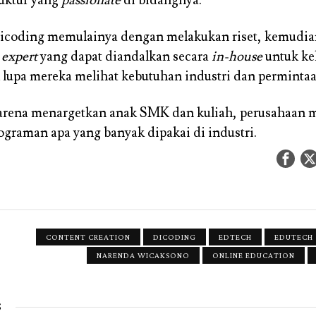
icoding memulainya dengan melakukan riset, kemudia
n
expert
yang dapat diandalkan secara
in-house
untuk ke
k lupa mereka melihat kebutuhan industri dan perminta
karena menargetkan anak SMK dan kuliah, perusahaan
graman apa yang banyak dipakai di industri.
CONTENT CREATION
DICODING
EDTECH
EDUTECH
NARENDA WICAKSONO
ONLINE EDUCATION
S