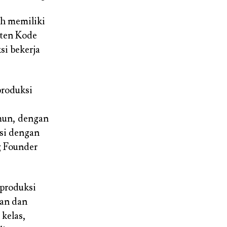
ah memiliki
nten Kode
si bekerja
roduksi
mun, dengan
si dengan
g Founder
mproduksi
gan dan
kelas,