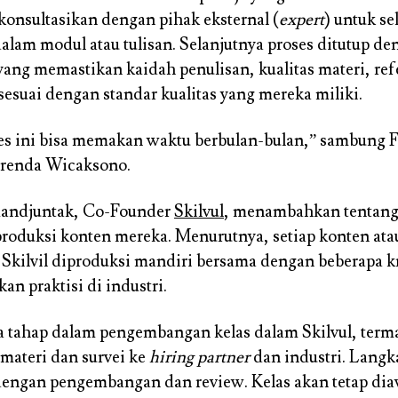
onsultasikan dengan pihak eksternal (
expert
) untuk se
alam modul atau tulisan. Selanjutnya proses ditutup d
yang memastikan kaidah penulisan, kualitas materi, ref
 sesuai dengan standar kualitas yang mereka miliki.
s ini bisa memakan waktu berbulan-bulan,
” sambung 
renda Wicaksono.
andjuntak, Co-Founder
Skilvul
, menambahkan tentang
 produksi konten mereka. Menurutnya, setiap konten ata
 Skilvil diproduksi mandiri bersama dengan beberapa k
an praktisi di industri.
 tahap dalam pengembangan kelas dalam Skilvul, term
 materi dan survei ke
hiring partner
dan industri. Langk
dengan pengembangan dan review. Kelas akan tetap dia