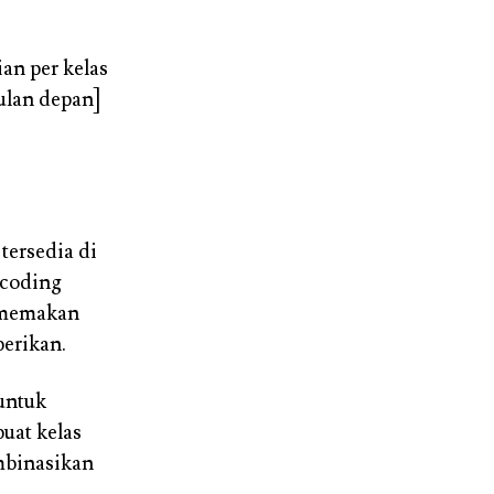
ian per kelas
ulan depan]
tersedia di
icoding
n memakan
berikan.
 untuk
uat kelas
ombinasikan