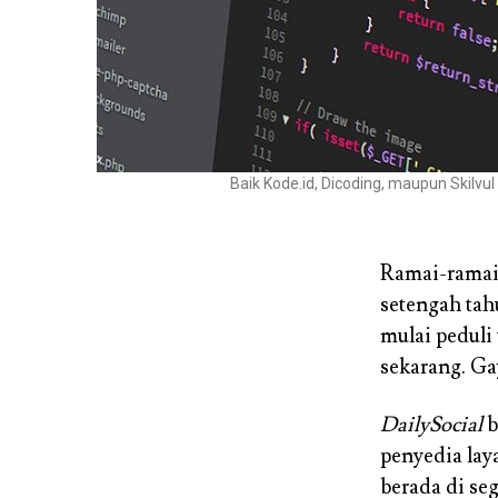
Baik Kode.id, Dicoding, maupun Skilv
Ramai-rama
setengah tah
mulai peduli
sekarang. Ga
DailySocial
b
penyedia lay
berada di s