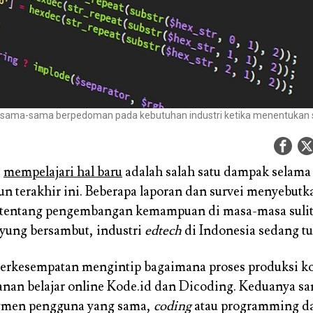
ul sama-sama berpedoman pada kebutuhan industri ketika menentukan s
i
mempelajari hal baru
adalah salah satu dampak selam
un terakhir ini. Beberapa laporan dan survei menyebut
 tentang pengembangan kemampuan di masa-masa sulit 
yung bersambut, industri
edtech
di Indonesia sedang t
erkesempatan mengintip bagaimana proses produksi k
anan belajar online Kode.id dan Dicoding. Keduanya 
egmen pengguna yang sama,
coding
atau programming da