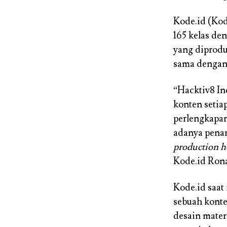
Kode.id (Kod
165 kelas de
yang diprodu
sama dengan
“Hacktiv8 I
konten setia
perlengkapa
adanya penam
production h
Kode.id Rona
Kode.id saat
sebuah konte
desain mater