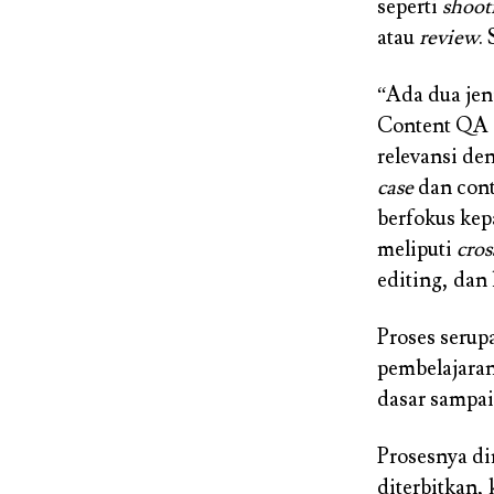
seperti
shoot
atau
review
.
“Ada dua jen
Content QA d
relevansi de
case
dan cont
berfokus kep
meliputi
cros
editing, dan 
Proses serup
pembelajara
dasar sampai
Prosesnya di
diterbitkan,