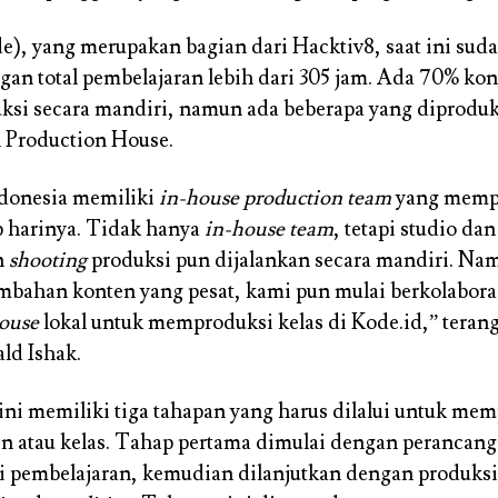
e), yang merupakan bagian dari Hacktiv8, saat ini sud
ngan total pembelajaran lebih dari 305 jam. Ada 70% ko
ksi secara mandiri, namun ada beberapa yang diproduk
 Production House.
ndonesia memiliki
in-house production team
yang memp
p harinya. Tidak hanya
in-house team
, tetapi studio dan
n
shooting
produksi pun dijalankan secara mandiri. Na
bahan konten yang pesat, kami pun mulai berkolabora
ouse
lokal untuk memproduksi kelas di Kode.id,” teran
ld Ishak.
 ini memiliki tiga tahapan yang harus dilalui untuk me
n atau kelas. Tahap pertama dimulai dengan perancan
i pembelajaran, kemudian dilanjutkan dengan produksi 