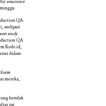
ity assurance
 minggu.
oduction QA.
, meliputi
naan
study
roduction QA
orm Kode.id,
tensi dalam
atform
an mereka,
 yang hendak
ftar ini