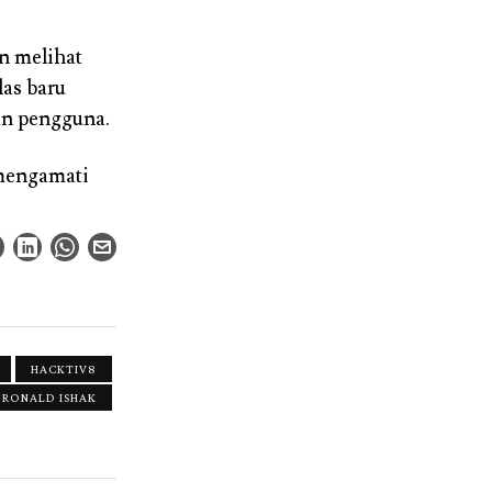
n melihat
las baru
an pengguna.
 mengamati
HACKTIV8
RONALD ISHAK