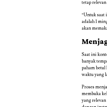
tetap releva
“Untuk saat i
adalah 1 min
akan memaka
Menjag
Saat ini kon
banyak tempa
paham betul 
waktu yang l
Proses menja
membuka kel
yang relevan
dengan instr