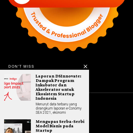
DON'T MISS
Laporan DSInnovate:
Dampak Program
Inkubator dan
Akselerator untuk
Ekosistem Startup
Indonesia
Menurut data terbaru yang
©
2026
All rights reserved. Hybrid.co.id
dirangkum laporan e-Conomy
SEA 2021, ekonomi
Mengupas Serba-Serbi
Model Bisnis pada
GADGET
Startup