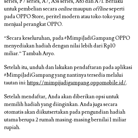
series, F7 series, A7, A3s series, A83 dan A71. Berlaku
untuk pembelian secara
online
maupun
offline
seperti
pada OPPO Store, peritel modern atau toko-toko yang
menjual perangkat OPPO.
“Secara keseluruhan, pada #MimpiJadiGampang OPPO
menyediakan hadiah dengan nilai lebih dari Rp10
miliar.” Tambah Aryo.
Setelah itu, unduh dan lakukan pendaftaran pada aplikasi
#MimpiJadiGampang yang nantinya tersedia melalui
tautan ini:
https://mimpijadigampang.oppomobile.id/
.
Setelah mendaftar, Anda akan diberikan opsi untuk
memilih hadiah yang diinginkan. Anda juga secara
otomatis akan diikutsertakan pada pengundian hadiah
utama berupa 2 rumah masing-masing bernilai 1 miliar
rupiah.