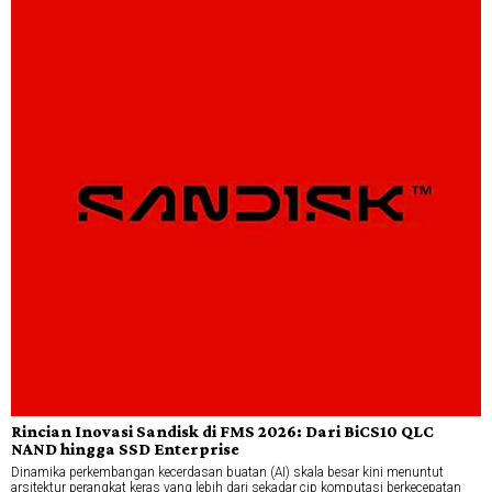
Rincian Inovasi Sandisk di FMS 2026: Dari BiCS10 QLC
NAND hingga SSD Enterprise
Dinamika perkembangan kecerdasan buatan (AI) skala besar kini menuntut
arsitektur perangkat keras yang lebih dari sekadar cip komputasi berkecepatan