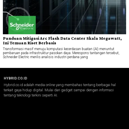
Panduan Mitigasi Arc Flash Data Center Skala Megawatt,
Ini Temuan Riset Berbasis
Transformasi masif menuju komputasi kecerdasan buatan (AI) menuntut
pembaruan pada infrastruktur pasokan daya. Merespons tantangan tersebut,
Schneider Electric merilis analisis industri perdana yang
HYBRID.CO.ID
Hybrid.co.id adalah media online yang membahas tentang berbagai hal
terkait gaya hidup digital. Mulai dari gadget sampai dengan informasi
tentang teknologi terkini seperti AI.