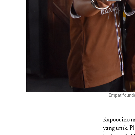
Empat founder
Kapoocino me
yang unik. P