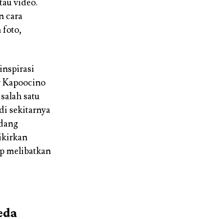
tau video.
 cara
 foto,
inspirasi
r Kapoocino
salah satu
di sekitarnya
edang
ikirkan
p melibatkan
eda