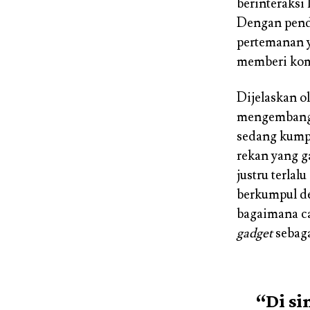
berinteraksi
Dengan pend
pertemanan y
memberi kom
Dijelaskan o
mengembangk
sedang kumpu
rekan yang g
justru terlal
berkumpul de
bagaimana c
gadget
sebaga
“Di s