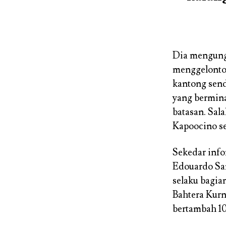
Dia mengungk
menggelontor
kantong sen
yang bermin
batasan. Sala
Kapoocino se
Sekedar info
Edouardo Sa
selaku bagia
Bahtera Kurn
bertambah 10