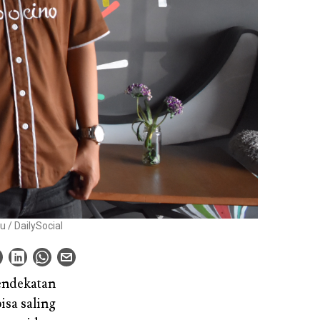
 / DailySocial
pendekatan
isa saling