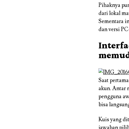
Pihaknya pun
dari lokal m
Sementara in
dan versi PC
Interf
memud
Saat pertam
akun. Antar 
pengguna aw
bisa langsun
Kuis yang di
jawaban pili