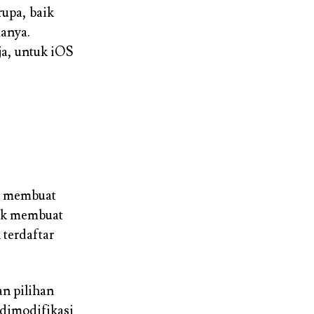
rupa, baik
manya.
ja, untuk iOS
k membuat
dak membuat
terdaftar
an pilihan
 dimodifikasi