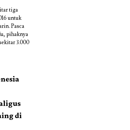
tar tiga
016 untuk
arin. Pasca
lu, pihaknya
ekitar 3.000
nesia
aligus
ing di