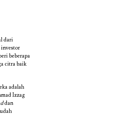
l dari
 investor
eri beberapa
a citra baik
reka adalah
hmad Izzag
ad
dan
sudah