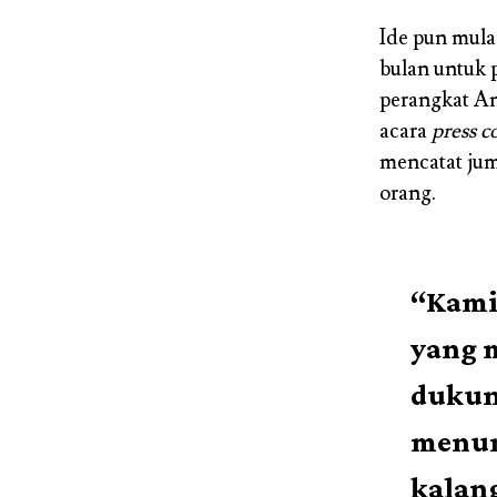
Ide pun mula
bulan untuk
perangkat An
acara
press c
mencatat ju
orang.
“Kami
yang m
dukun
menunj
kalang