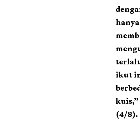
dengan
hanya 
membe
mengu
terlal
ikut i
berbed
kuis,”
(4/8).