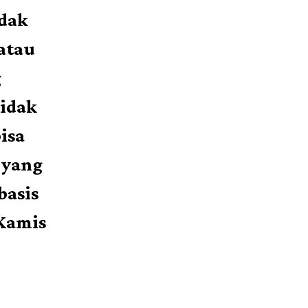
dak
atau
g
idak
bisa
 yang
basis
 Kamis