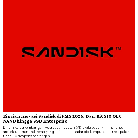
Rincian Inovasi Sandisk di FMS 2026: Dari BiCS10 QLC
NAND hingga SSD Enterprise
Dinamika perkembangan kecerdasan buatan (AI) skala besar kini menuntut
arsitektur perangkat keras yang lebih dari sekadar cip komputasi berkecepatan
tinggi. Merespons tantangan