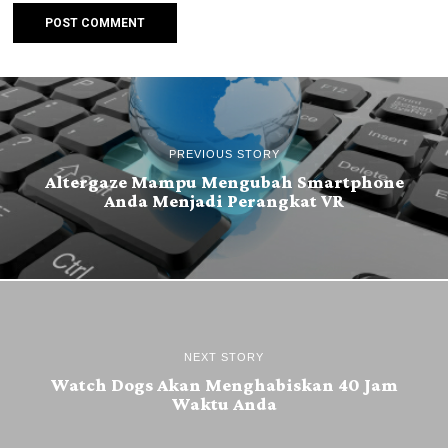
PREVIOUS STORY
Altergaze Mampu Mengubah Smartphone
Anda Menjadi Perangkat VR
NEXT STORY
Watch Dogs Akan Menghabiskan 40 Jam
Waktu Anda