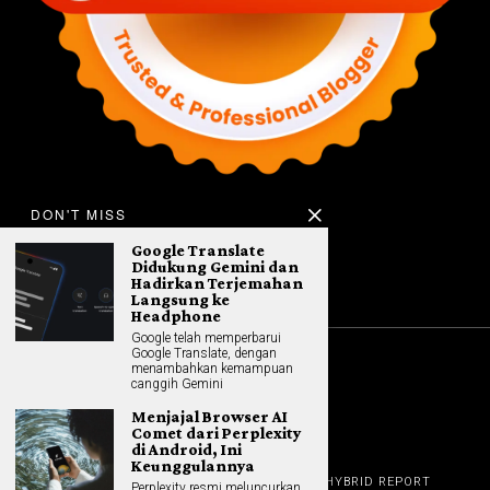
DON'T MISS
Google Translate
Didukung Gemini dan
Hadirkan Terjemahan
Langsung ke
Headphone
Google telah memperbarui
Google Translate, dengan
menambahkan kemampuan
©
2026
All rights reserved. Hybrid.co.id
canggih Gemini
Menjajal Browser AI
Comet dari Perplexity
di Android, Ini
GADGET
Keunggulannya
HOME
REVIEW
GAME NEWS
AI (NEW TECH)
HYBRID REPORT
Perplexity resmi meluncurkan