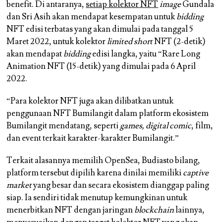
benefit. Di antaranya,
setiap kolektor NFT
image
Gundala
dan Sri Asih akan mendapat kesempatan untuk
bidding
NFT edisi terbatas yang akan dimulai pada tanggal 5
Maret 2022, untuk kolektor
limited short
NFT (2-detik)
akan mendapat
bidding
edisi langka, yaitu “Rare Long
Animation NFT (15-detik) yang dimulai pada 6 April
2022.
“Para kolektor NFT juga akan dilibatkan untuk
penggunaan NFT Bumilangit dalam platform ekosistem
Bumilangit mendatang, seperti
games, digital comic
, film,
dan event terkait karakter-karakter Bumilangit.”
Terkait alasannya memilih OpenSea, Budiasto bilang,
platform tersebut dipilih karena dinilai memiliki
captive
market
yang besar dan secara ekosistem dianggap paling
siap. Ia sendiri tidak menutup kemungkinan untuk
menerbitkan NFT dengan jaringan
blockchain
lainnya,