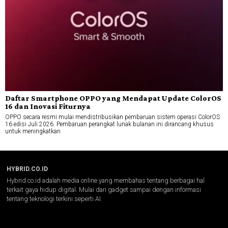
Daftar Smartphone OPPO yang Mendapat Update ColorOS
16 dan Inovasi Fiturnya
OPPO secara resmi mulai mendistribusikan pembaruan sistem operasi ColorOS
16 edisi Juli 2026. Pembaruan perangkat lunak bulanan ini dirancang khusus
untuk meningkatkan
HYBRID.CO.ID
Hybrid.co.id adalah media online yang membahas tentang berbagai hal
terkait gaya hidup digital. Mulai dari gadget sampai dengan informasi
tentang teknologi terkini seperti AI.