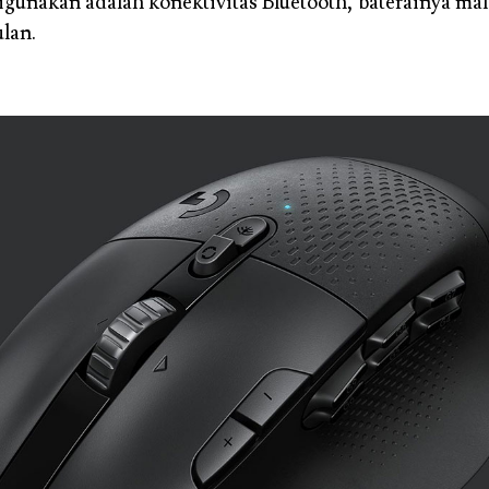
igunakan adalah konektivitas Bluetooth, baterainya mal
ulan.