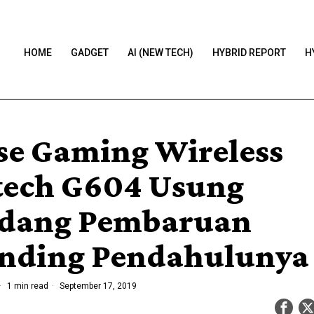
HOME
GADGET
AI (NEW TECH)
HYBRID REPORT
H
e Gaming Wireless
tech G604 Usung
dang Pembaruan
nding Pendahulunya
1 min read
September 17, 2019