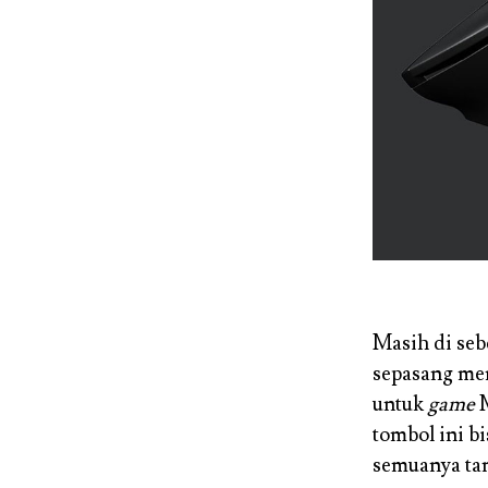
Masih di seb
sepasang me
untuk
game
M
tombol ini 
semuanya ta