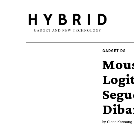
GADGET DS
Mous
Logi
Segu
Diba
by
Glenn Kaonang