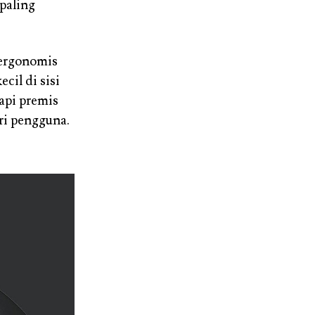
paling
 ergonomis
il di sisi
tapi premis
ri pengguna.