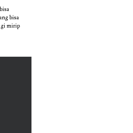
bisa
ang bisa
agi mirip