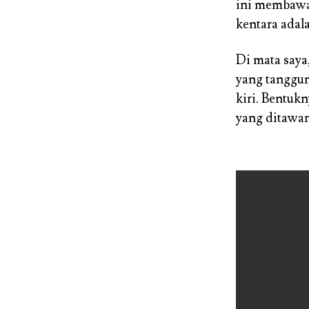
ini membawa 
kentara adal
Di mata saya
yang tanggun
kiri. Bentuk
yang ditawar