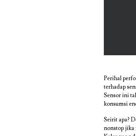
Perihal perf
terhadap sen
Sensor ini t
konsumsi ene
Seirit apa? 
nonstop jika