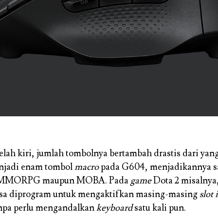
elah kiri, jumlah tombolnya bertambah drastis dari ya
njadi enam tombol
macro
pada G604, menjadikannya sa
MORPG maupun MOBA. Pada
game
Dota 2 misalnya
bisa diprogram untuk mengaktifkan masing-masing
slot
npa perlu mengandalkan
keyboard
satu kali pun.