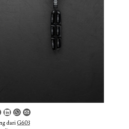
ng dari
G603