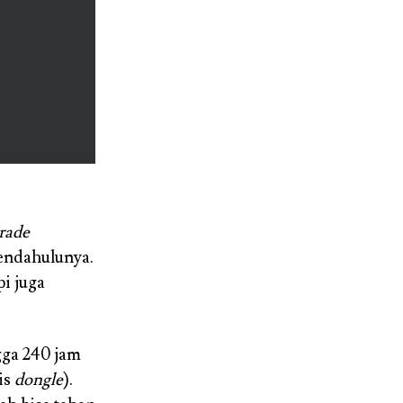
rade
endahulunya.
i juga
gga 240 jam
is
dongle
).