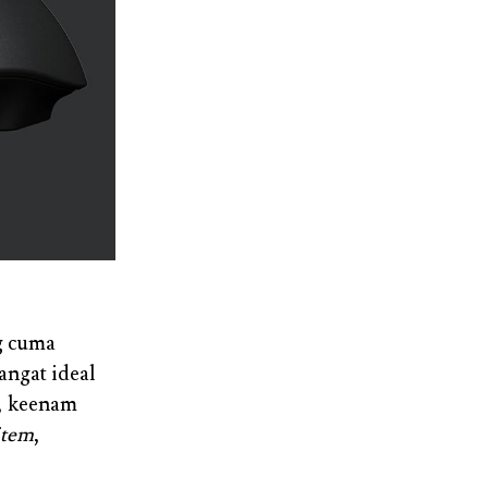
ng cuma
ngat ideal
, keenam
 item
,