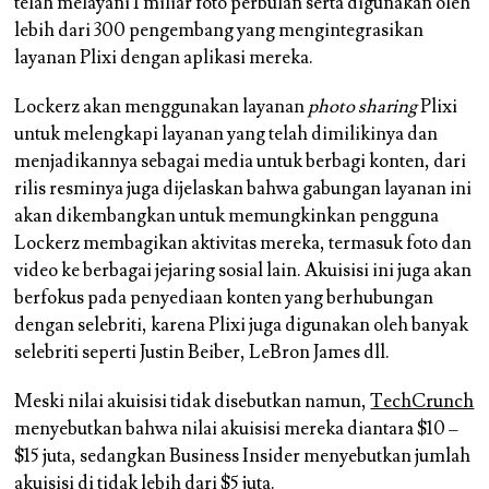
telah melayani 1 miliar foto perbulan serta digunakan oleh
lebih dari 300 pengembang yang mengintegrasikan
layanan Plixi dengan aplikasi mereka.
Lockerz akan menggunakan layanan
photo sharing
Plixi
untuk melengkapi layanan yang telah dimilikinya dan
menjadikannya sebagai media untuk berbagi konten, dari
rilis resminya juga dijelaskan bahwa gabungan layanan ini
akan dikembangkan untuk memungkinkan pengguna
Lockerz membagikan aktivitas mereka, termasuk foto dan
video ke berbagai jejaring sosial lain. Akuisisi ini juga akan
berfokus pada penyediaan konten yang berhubungan
dengan selebriti, karena Plixi juga digunakan oleh banyak
selebriti seperti Justin Beiber, LeBron James dll.
Meski nilai akuisisi tidak disebutkan namun,
TechCrunch
menyebutkan bahwa nilai akuisisi mereka diantara $10 –
$15 juta, sedangkan Business Insider menyebutkan jumlah
akuisisi di tidak lebih dari $5 juta.