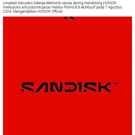
Lonjakan transaksi belanja elektronik secara daring mendorong HONOR
merespons antusiasme pasar melalui Promo 8.8 eksklusif pada 7 Agustus
2026. Mengandalkan HONOR Official