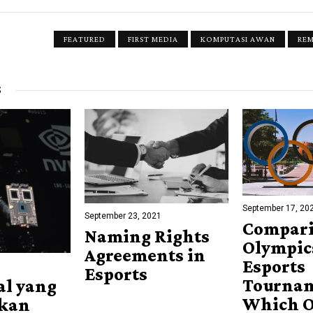
FEATURED
FIRST MEDIA
KOMPUTASI AWAN
RE
S
September 17, 20
September 23, 2021
Compari
Naming Rights
Olympic
Agreements in
Esports
Esports
Tournam
al yang
Which O
kan