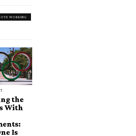
MOTE WORKING
21
ng the
s With
ents:
ne Is