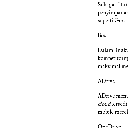
Sebagai fitu
penyimpanan 
seperti Gmai
Box
Dalam lingku
kompetitorn
maksimal me
ADrive
ADrive meny
cloud
tersedi
mobile merek
OneDrive