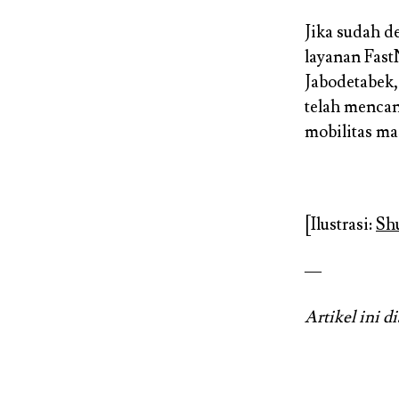
Jika sudah d
layanan Fast
Jabodetabek
telah mencan
mobilitas ma
[Ilustrasi:
Shu
—
Artikel ini d