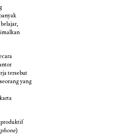
g
 banyak
 belajar,
simalkan
ecara
antor
rja tersebut
eseorang yang
karta
 produktif
tphone
)