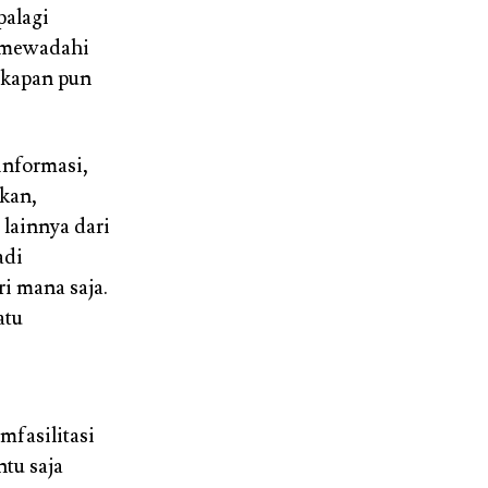
palagi
t mewadahi
 kapan pun
informasi,
kan,
 lainnya dari
adi
i mana saja.
atu
mfasilitasi
tu saja