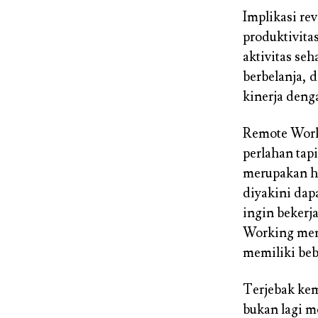
Implikasi re
produktivita
aktivitas seh
berbelanja, 
kinerja den
Remote Wor
perlahan tap
merupakan ha
diyakini dap
ingin bekerj
Working menj
memiliki beb
Terjebak kem
bukan lagi m