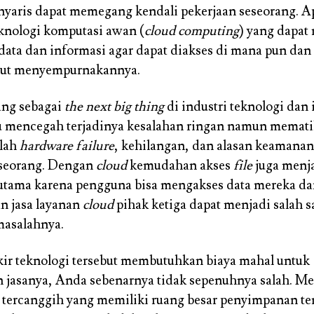
nyaris dapat memegang kendali pekerjaan seseorang. A
knologi komputasi awan (
cloud computing
) yang dapa
data dan informasi agar dapat diakses di mana pun dan
urut menyempurnakannya.
ang sebagai
the next big thing
di industri teknologi dan 
mencegah terjadinya kesalahan ringan namun memati
alah
hardware failure
, kehilangan, dan alasan keamanan
eseorang. Dengan
cloud
kemudahan akses
file
juga menj
tama karena pengguna bisa mengakses data mereka dar
 jasa layanan
cloud
pihak ketiga dapat menjadi salah s
asalahnya.
kir teknologi tersebut membutuhkan biaya mahal untuk
jasanya, Anda sebenarnya tidak sepenuhnya salah. Me
r tercanggih yang memiliki ruang besar penyimpanan ten