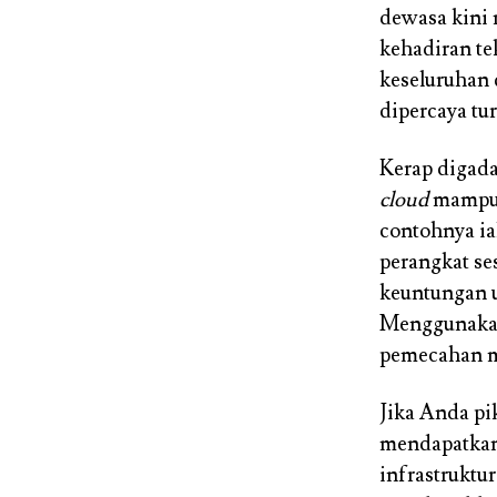
dewasa kini 
kehadiran te
keseluruhan 
dipercaya t
Kerap digad
cloud
mampu 
contohnya i
perangkat s
keuntungan u
Menggunakan
pemecahan m
Jika Anda pi
mendapatkan 
infrastruktu