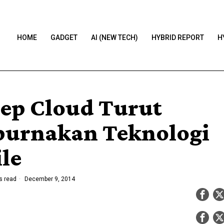
HOME
GADGET
AI (NEW TECH)
HYBRID REPORT
H
ep Cloud Turut
urnakan Teknologi
le
s read
December 9, 2014