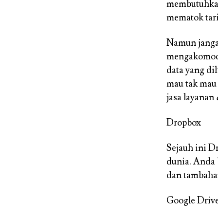
membutuhkan
mematok tari
Namun jangan
mengakomodir
data yang d
mau tak mau h
jasa layanan
Dropbox
Sejauh ini D
dunia. Anda 
dan tambahan
Google Driv