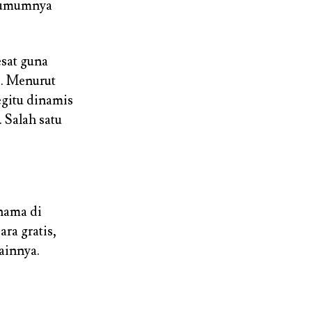
n umumnya
esat guna
s. Menurut
egitu dinamis
 Salah satu
nama di
ra gratis,
ainnya.