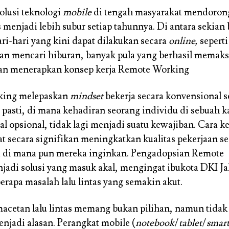
volusi teknologi
mobile
di tengah masyarakat mendoron
s menjadi lebih subur setiap tahunnya. Di antara sekian
ari-hari yang kini dapat dilakukan secara
online,
seperti
dan mencari hiburan, banyak pula yang berhasil memak
gan menerapkan konsep kerja Remote Working
king melepaskan
mindset
bekerja secara konvensional s
i pasti, di mana kehadiran seorang individu di sebuah k
l opsional, tidak lagi menjadi suatu kewajiban. Cara ke
at secara signifikan meningkatkan kualitas pekerjaan s
a di mana pun mereka inginkan. Pengadopsian Remote
adi solusi yang masuk akal, mengingat ibukota DKI Ja
erapa masalah lalu lintas yang semakin akut.
acetan lalu lintas memang bukan pilihan, namun tidak
enjadi alasan. Perangkat mobile (
notebook
/
tablet
/
smar