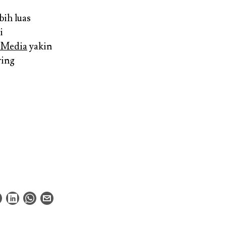
bih luas
i
t Media
yakin
ring