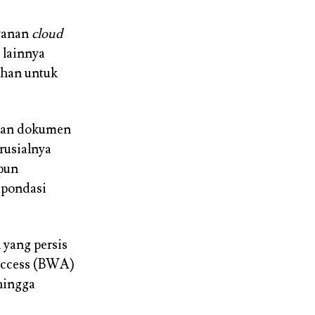
ayanan
cloud
 lainnya
ahan untuk
 dan dokumen
rusialnya
pun
 pondasi
 yang persis
Access (BWA)
hingga