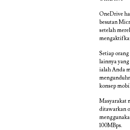
OneDrive had
besutan Micr
setelah mere
mengaktifkan
Setiap oran
lainnya yang
ialah Anda 
mengunduhnya
konsep mobi
Masyarakat m
ditawarkan 
menggunakan
100MBps.