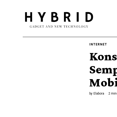
INTERNET
Kons
Semp
Mobi
by
Elabora
2 min