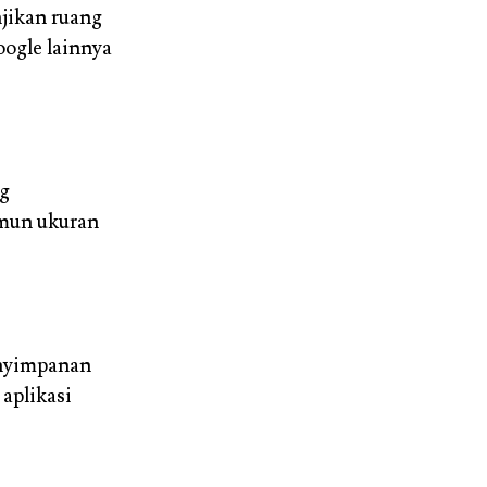
njikan ruang
oogle lainnya
ng
mun ukuran
enyimpanan
 aplikasi