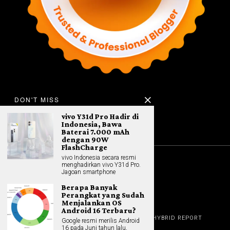
DON'T MISS
vivo Y31d Pro Hadir di
Indonesia, Bawa
Baterai 7.000 mAh
dengan 90W
FlashCharge
vivo Indonesia secara resmi
menghadirkan vivo Y31d Pro.
©
2026
All rights reserved. Hybrid.co.id
Jagoan smartphone
Berapa Banyak
Perangkat yang Sudah
Menjalankan OS
GADGET
Android 16 Terbaru?
HOME
REVIEW
GAME NEWS
AI (NEW TECH)
HYBRID REPORT
Google resmi merilis Android
HYBRID LIFESTYLE
ABOUT
16 pada Juni tahun lalu,