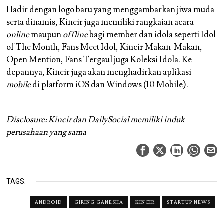
Hadir dengan logo baru yang menggambarkan jiwa muda
serta dinamis, Kincir juga memiliki rangkaian acara
online
maupun
offline
bagi member dan idola seperti Idol
of The Month, Fans Meet Idol, Kincir Makan-Makan,
Open Mention, Fans Tergaul juga Koleksi Idola. Ke
depannya, Kincir juga akan menghadirkan aplikasi
mobile
di platform iOS dan Windows (10 Mobile).
–
Disclosure: Kincir dan DailySocial memiliki induk
perusahaan yang sama
TAGS:
ANDROID
GIRING GANESHA
KINCIR
STARTUP NEWS