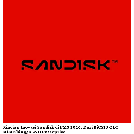
Rincian Inovasi Sandisk di FMS 2026: Dari BiCS10 QLC
NAND hingga SSD Enterprise