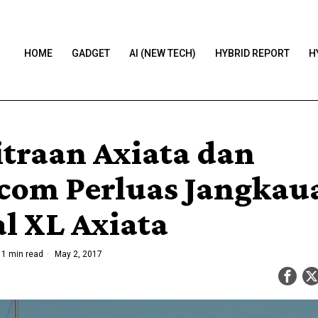
HOME
GADGET
AI (NEW TECH)
HYBRID REPORT
H
traan Axiata dan
com Perluas Jangkau
al XL Axiata
1 min read
May 2, 2017