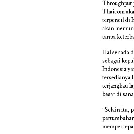
Throughput 
Thaicom aka
terpencil di
akan memung
tanpa keterb
Hal senada 
sebagai kepu
Indonesia ya
tersedianya 
terjangkau l
besar di sana
“Selain itu
pertumbuhan 
mempercepat 