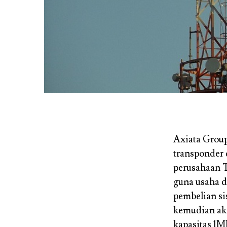
Axiata Group
transponder 
perusahaan 
guna usaha da
pembelian si
kemudian ak
kapasitas 1M