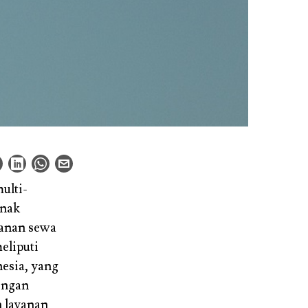
ulti-
anak
yanan sewa
eliputi
nesia, yang
engan
n layanan