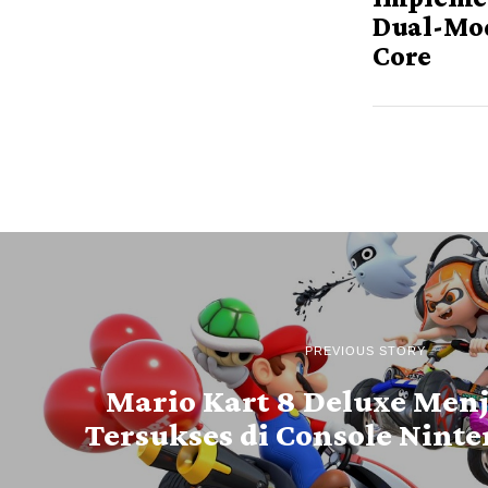
Dual-Mo
Core
PREVIOUS STORY
Mario Kart 8 Deluxe Men
Tersukses di Console Nint