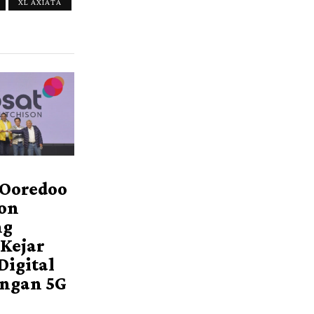
XL AXIATA
 Ooredoo
on
ng
 Kejar
Digital
ingan 5G