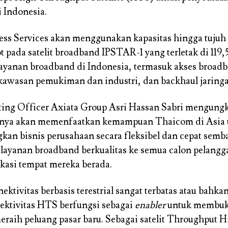
 Indonesia.
ess Services akan menggunakan kapasitas hingga tujuh
t pada satelit broadband IPSTAR-1 yang terletak di 119,
ayanan broadband di Indonesia, termasuk akses broad
kawasan pemukiman dan industri, dan backhaul jaringan
ting Officer Axiata Group Asri Hassan Sabri mengung
nya akan memenfaatkan kemampuan Thaicom di Asia 
n bisnis perusahaan secara fleksibel dan cepat semba
ayanan broadband berkualitas ke semua calon pelangga
okasi tempat mereka berada.
ktivitas berbasis terestrial sangat terbatas atau bahkan
nektivitas HTS berfungsi sebagai
enabler
untuk membuk
meraih peluang pasar baru. Sebagai satelit Throughput 