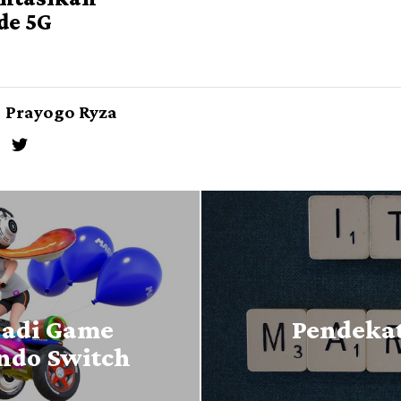
de 5G
Prayogo Ryza
jadi Game
Pendekat
endo Switch