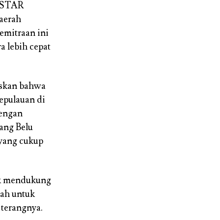
IPSTAR
aerah
emitraan ini
 lebih cepat
askan bahwa
kepulauan di
dengan
ang Belu
 yang cukup
uk mendukung
tah untuk
 terangnya.