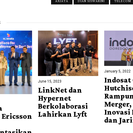
AXIATA
DIAN SISWARINI
TELECOM
S
January 5, 2022
Indosat
June 15, 2023
Hutchis
LinkNet dan
Rampu
Hypernet
Merger,
Berkolaborasi
a
Inovasi 
Lahirkan Lyft
 Ericsson
dan Jar
ntasikan