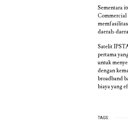
Sementara it
Commercial 
memfasilitas
daerah-daerah
Satelit IPST
pertama yang
untuk menyed
dengan kema
broadband ba
biaya yang ef
TAGS: