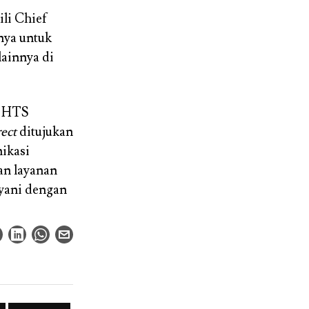
li Chief
nya untuk
lainnya di
n HTS
rect
ditujukan
ikasi
an layanan
ayani dengan