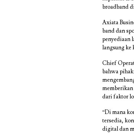
broadband di
Axiata Busin
band dan spo
penyediaan l
langsung ke 
Chief Opera
bahwa pihak
mengembangka
memberikan l
dari faktor l
“Di mana kone
tersedia, ko
digital dan 