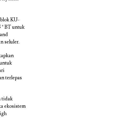
 blok KU-
5 ° BT untuk
band
 seluler.
kapkan
untuk
ri
n terlepas
 tidak
a ekosistem
High