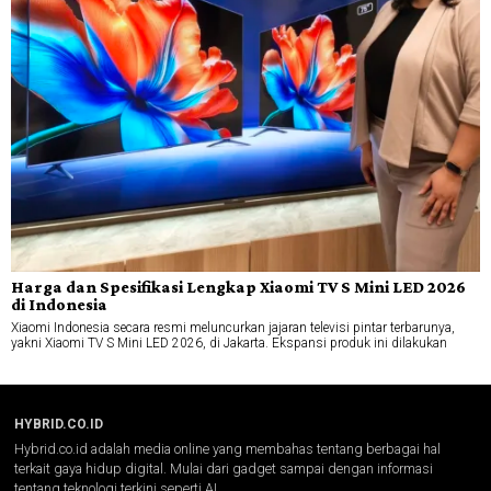
Harga dan Spesifikasi Lengkap Xiaomi TV S Mini LED 2026
di Indonesia
Xiaomi Indonesia secara resmi meluncurkan jajaran televisi pintar terbarunya,
yakni Xiaomi TV S Mini LED 2026, di Jakarta. Ekspansi produk ini dilakukan
HYBRID.CO.ID
Hybrid.co.id adalah media online yang membahas tentang berbagai hal
terkait gaya hidup digital. Mulai dari gadget sampai dengan informasi
tentang teknologi terkini seperti AI.